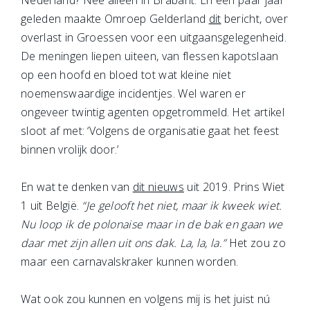
Nederland? Nee alleen in Brabant. En een paar jaar
geleden maakte Omroep Gelderland
dit
bericht, over
overlast in Groessen voor een uitgaansgelegenheid.
De meningen liepen uiteen, van flessen kapotslaan
op een hoofd en bloed tot wat kleine niet
noemenswaardige incidentjes. Wel waren er
ongeveer twintig agenten opgetrommeld. Het artikel
sloot af met: ‘Volgens de organisatie gaat het feest
binnen vrolijk door.’
En wat te denken van
dit nieuws
uit 2019. Prins Wiet
1 uit België.
“Je gelooft het niet, maar ik kweek wiet.
Nu loop ik de polonaise maar in de bak en gaan we
daar met zijn allen uit ons dak. La, la, la.”
Het zou zo
maar een carnavalskraker kunnen worden.
Wat ook zou kunnen en volgens mij is het juist nú