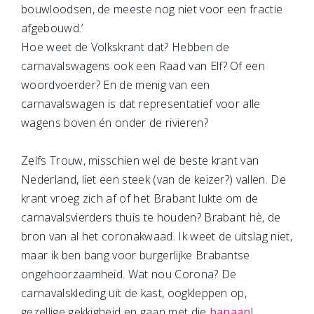
bouwloodsen, de meeste nog niet voor een fractie
afgebouwd.’
Hoe weet de Volkskrant dat? Hebben de
carnavalswagens ook een Raad van Elf? Of een
woordvoerder? En de menig van een
carnavalswagen is dat representatief voor alle
wagens boven én onder de rivieren?
Zelfs Trouw, misschien wel de beste krant van
Nederland, liet een steek (van de keizer?) vallen. De
krant vroeg zich af of het Brabant lukte om de
carnavalsvierders thuis te houden? Brabant hè, de
bron van al het coronakwaad. Ik weet de uitslag niet,
maar ik ben bang voor burgerlijke Brabantse
ongehoorzaamheid. Wat nou Corona? De
carnavalskleding uit de kast, oogkleppen op,
gezellige gekkigheid en gaan met die
banaan
!