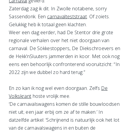
carnaval
gevierd.
Zaterdag zag ik dit. In Zwolle notabene, sorry
Sassendonk. Een
carnavalteststraat
. Of zoiets.
Gelukkig heb ik totaal geen klachten.
Weer een dag eerder, had De Stentor drie grote
regionale verhalen over het niet doorgaan van
carnaval. De Sökkestoppers, De Diekschroevers en
de Hekk’nSluuters jammerden in koor. Met ook nog
eens een behoorlijk confronterend vooruitzicht: “In
2022 zijn we dubbel zo hard terug.”
En zo kan ik nog wel even doorgaan. Zelfs
De
Volkskrant
hoste vrolijk mee.
‘De carnavalswagens komen de stille bouwloodsen
niet uit; een jaar erbij om ze af te maken.’ In
datzelfde artikel: ‘Schrijnend is natuurlijk ook het lot
van de carnavalswagens in en buiten de