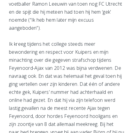
voetballer Ramon Leeuwin van toen nog FC Utrecht
en de spijt die hij meteen had toen hij hem ‘gek’
noemde (“Ik heb hem later mijn excuus
aangeboden”).
Ik kreeg tijdens het college steeds meer
bewondering en respect voor Kuipers en mijn
minachting over die gegeven strafschop tijdens
Feyenoord-Ajax van 2012 was bijna verdwenen. De
navraag ook. En dat was helemaal het geval toen hij
ging vertellen over zijn kinderen. Dat één of andere
echte gek, Kuipers’ nummer had achterhaald en
online had gezet. En dat hij via zijn telefoon werd
lastig gevallen na de meest recente Ajax tegen
Feyenoord, door hordes Feyenoord hooligans en
zijn zoontje van 8 dat allemaal meekreeg. Bij het
naar bed brengen, vroeg hij aan vader Björn of hij nu