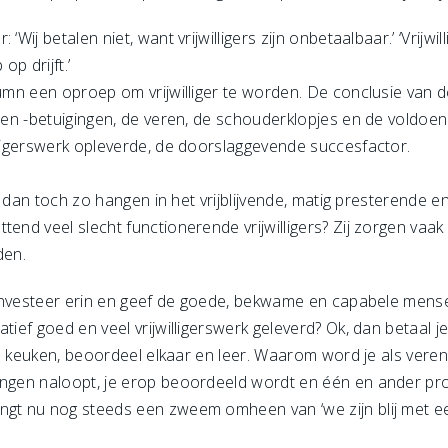
‘Wij betalen niet, want vrijwilligers zijn onbetaalbaar.’ ‘Vrijwi
op drijft.’
olumn een oproep om vrijwilliger te worden. De conclusie van
 en -betuigingen, de veren, de schouderklopjes en de voldoenin
illigerswerk opleverde, de doorslaggevende succesfactor.
n, dan toch zo hangen in het vrijblijvende, matig presterende en
end veel slecht functionerende vrijwilligers? Zij zorgen vaak 
den.
t, investeer erin en geef de goede, bekwame en capabele men
tief goed en veel vrijwilligerswerk geleverd? Ok, dan betaal j
 de keuken, beoordeel elkaar en leer. Waarom word je als vere
ngen naloopt, je erop beoordeeld wordt en één en ander proto
t nu nog steeds een zweem omheen van ‘we zijn blij met een ext