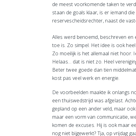
de meest voorkomende taken te verdele
staan de goals klaar, is er iemand die
reservescheidsrechter, naast de vaste
Alles werd benoemd, beschreven en er
toe is. Zo simpel. Het idee is ook he
Zo moeilijk is het allemaal niet hoor.
Helaas… dat is niet zo. Heel vereniging
Beter twee goede dan tien middelmatige
kost pas veel werk en energie.
De voorbeelden maakte ik onlangs nog
een thuiswedstrijd was afgelast. Ach
gepland op een ander veld, maar ook
maar een vorm van communicatie, werd
komen de excuses. Hij is ook maar een
nog niet bijgewerkt? Tja, op vrijdag ga