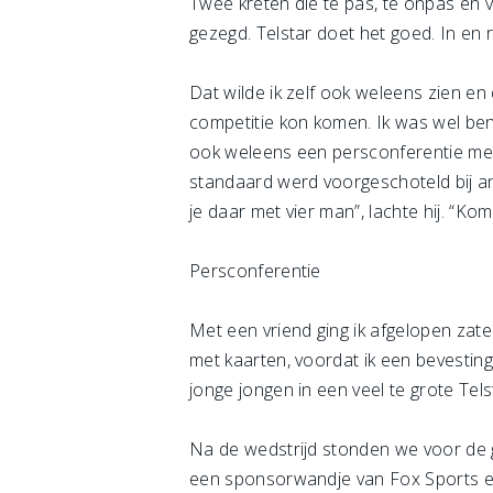
Twee kreten die te pas, te onpas en 
gezegd. Telstar doet het goed. In en 
Dat wilde ik zelf ook weleens zien en
competitie kon komen. Ik was wel beni
ook weleens een persconferentie meem
standaard werd voorgeschoteld bij and
je daar met vier man”, lachte hij. “Ko
Persconferentie
Met een vriend ging ik afgelopen zate
met kaarten, voordat ik een bevestin
jonge jongen in een veel te grote Tels
Na de wedstrijd stonden we voor de g
een sponsorwandje van Fox Sports en 