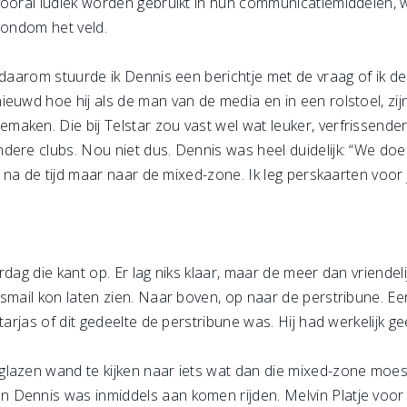
vooral ludiek worden gebruikt in hun communicatiemiddelen,
rondom het veld.
 daarom stuurde ik Dennis een berichtje met de vraag of ik de
euwd hoe hij als de man van de media en in een rolstoel, zijn
aken. Die bij Telstar zou vast wel wat leuker, verfrissender 
ere clubs. Nou niet dus. Dennis was heel duidelijk: “We doen
m na de tijd maar naar de mixed-zone. Ik leg perskaarten voor j
rdag die kant op. Er lag niks klaar, maar de meer dan vriende
gsmail kon laten zien. Naar boven, op naar de perstribune. E
tarjas of dit gedeelte de perstribune was. Hij had werkelijk ge
lazen wand te kijken naar iets wat dan die mixed-zone moest 
Dennis was inmiddels aan komen rijden. Melvin Platje voor d