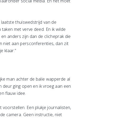
 waaronder social media. En het moet
 laatste thuiswedstrijd van de
 taken met verve deed. En ik wilde
en anders zijn dan de clicheprak die
 niet aan persconferenties, dan zit
e klaar.”
lijke man achter de balie wapperde al
en deur ging open en ik vroeg aan een
en flauw idee.
voorstellen. Een plukje journalisten,
e camera. Geen instructie, niet