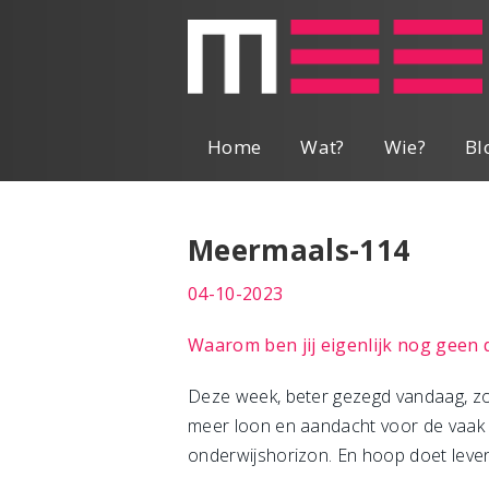
Home
Wat?
Wie?
Bl
Meermaals-114
04-10-2023
Waarom ben jij eigenlijk nog geen 
Deze week, beter gezegd vandaag, zou
meer loon en aandacht voor de vaak 
onderwijshorizon. En hoop doet leven,