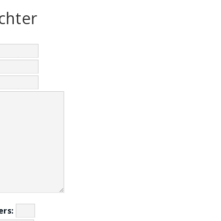
chter
fers: