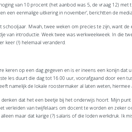
rhoging van 10 procent (het aanbod was 5, de vraag 12) met t
ten een eenmalige uitkering in november’, berichtten de medi
et schooljaar. Mwah, twee weken om precies te zijn, want de 
dje van introductie. Week twee was werkweekweek. In die t
ier keer (!) helemaal veranderd.
 keren op een dag gegeven en is er ineens een konijn dat u
ste les duurt die dag tot 16.00 uur, voorafgaand door een tus
ft namelijk de lokale roostermaker al laten weten, hiermee 
nken dat het een beetje bij het onderwijs hoort. Mijn punt is
 het verleiden van twijfelaars om docent te worden en zeker
alleen maar dat karige (?) salaris of die loden werkdruk. Ik m