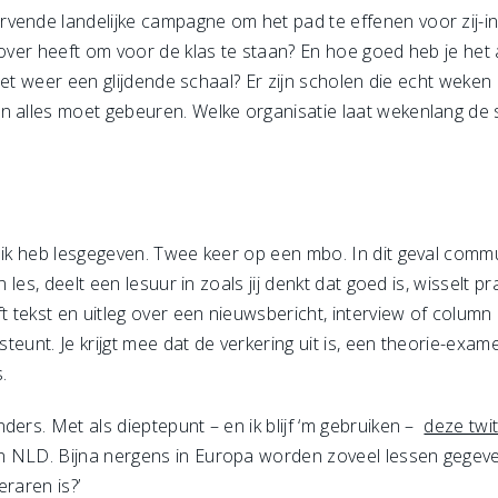
vende landelijke campagne om het pad te effenen voor zij-i
 over heeft om voor de klas te staan? En hoe goed heb je het
s het weer een glijdende schaal? Er zijn scholen die echt weken
n alles moet gebeuren. Welke organisatie laat wekenlang de 
t ik heb lesgegeven. Twee keer op een mbo. In dit geval com
n les, deelt een lesuur in zoals jij denkt dat goed is, wisselt
ft tekst en uitleg over een nieuwsbericht, interview of column
rsteunt. Je krijgt mee dat de verkering uit is, een theorie-exa
.
ders. Met als dieptepunt – en ik blijf ‘m gebruiken –
deze twit
n NLD. Bijna nergens in Europa worden zoveel lessen gegeve
raren is?’