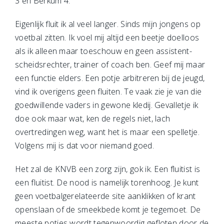
3 en Berkum 4.
Eigenlijk fluit ik al veel langer. Sinds mijn jongens op
voetbal zitten. Ik voel mij altijd een beetje doelloos
als ik alleen maar toeschouw en geen assistent-
scheidsrechter, trainer of coach ben. Geef mij maar
een functie elders. Een potje arbitreren bij de jeugd,
vind ik overigens geen fluiten. Te vaak zie je van die
goedwillende vaders in gewone kledij. Gevalletje ik
doe ook maar wat, ken de regels niet, lach
overtredingen weg, want het is maar een spelletje.
Volgens mij is dat voor niemand goed.
Het zal de KNVB een zorg zijn, gok ik. Een fluitist is
een fluitist. De nood is namelijk torenhoog. Je kunt
geen voetbalgerelateerde site aanklikken of krant
openslaan of de smeekbede komt je tegemoet. De
meeste potjes wordt tegenwoordig gefloten door de