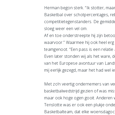
Herman begon sterk. “Ik stotter, maar
Basketbal over schotpercentages, reb
competitietegenstanders. De gemidde
sloeg weer een vel om.
Af en toe onderstreepte hij zijn betoo
waarvoor.” Waarmee hij ook heel erg 
teamgenoot. “Een pass is een relatie a
Even later stonden wij als het ware, 
van het Europese avontuur van Landst
mij eerlijk gezegd, maar het had wel ie
Met zo’n veertig ondernemers van ve
basketbalwedstrijd gezien of was miss
maar ook hoge ogen gooit. Anderen w
Tenslotte was er ook een plukje onde
Basketbalteam, dat elke woensdagoch