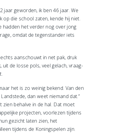
52 jaar geworden, ik ben 46 jaar. We
 op die school zaten, kende hij niet.
e hadden het verder nog over jong
itrage, omdat de tegenstander iets
lechts aanschouwt in net pak, druk
uit de losse pols, veel gelach, vraag-
t.
maar het is zo weinig bekend. Van den
an Landstede, dan weet niemand dat.”
 zien behalve in de hal. Dat moet
pelijke projecten, voorlezen tijdens
n gezicht laten zien, het
een tijdens de Koningspelen zijn.