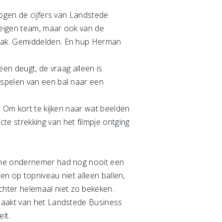
logen de cijfers van Landstede
n eigen team, maar ook van de
vaak. Gemiddelden. En hup Herman
een deugt, de vraag alleen is
 spelen van een bal naar een
. Om kort te kijken naar wat beelden
e strekking van het filmpje ontging
 ene ondernemer had nog nooit een
n op topniveau niet alleen ballen,
hter helemaal niet zo bekeken.
tmaakt van het Landstede Business
lt.