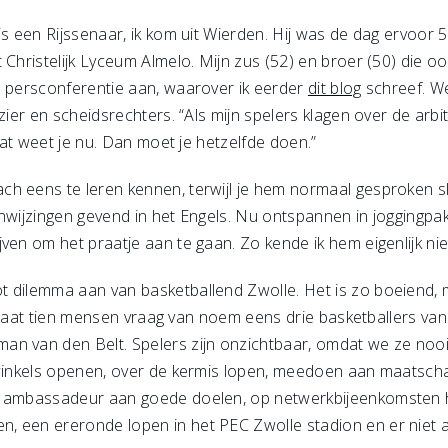
is een Rijssenaar, ik kom uit Wierden. Hij was de dag ervoor 
Christelijk Lyceum Almelo. Mijn zus (52) en broer (50) die ook
e persconferentie aan, waarover ik eerder
dit blog
schreef. W
ezier en scheidsrechters. “Als mijn spelers klagen over de arb
 dat weet je nu. Dan moet je hetzelfde doen.”
h eens te leren kennen, terwijl je hem normaal gesproken s
nwijzingen gevend in het Engels. Nu ontspannen in joggingpak, 
ven om het praatje aan te gaan. Zo kende ik hem eigenlijk nie
 dilemma aan van basketballend Zwolle. Het is zo boeiend, 
erstraat tien mensen vraag van noem eens drie basketballers v
n van den Belt. Spelers zijn onzichtbaar, omdat we ze nooit
 winkels openen, over de kermis lopen, meedoen aan maatschap
s ambassadeur aan goede doelen, op netwerkbijeenkomsten hu
 een ereronde lopen in het PEC Zwolle stadion en er niet all