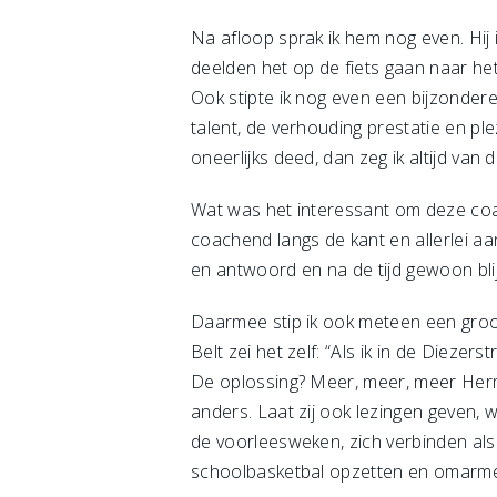
Na afloop sprak ik hem nog even. Hij 
deelden het op de fiets gaan naar het 
Ook stipte ik nog even een bijzonder
talent, de verhouding prestatie en pl
oneerlijks deed, dan zeg ik altijd van
Wat was het interessant om deze coac
coachend langs de kant en allerlei aa
en antwoord en na de tijd gewoon blij
Daarmee stip ik ook meteen een groot
Belt zei het zelf: “Als ik in de Diez
De oplossing? Meer, meer, meer Herma
anders. Laat zij ook lezingen geven,
de voorleesweken, zich verbinden al
schoolbasketbal opzetten en omarmen,