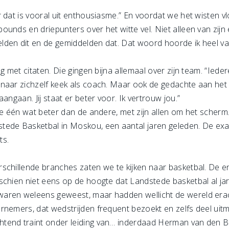
 dat is vooral uit enthousiasme.” En voordat we het wisten v
ounds en driepunters over het witte vel. Niet alleen van zij
lden dit en de gemiddelden dat. Dat woord hoorde ik heel 
g met citaten. Die gingen bijna allemaal over zijn team. “Ieder
naar zichzelf keek als coach. Maar ook de gedachte aan het
angaan. Jij staat er beter voor. Ik vertrouw jou.”
de één wat beter dan de andere, met zijn allen om het scherm
ede Basketbal in Moskou, een aantal jaren geleden. De exact
ts.
rschillende branches zaten we te kijken naar basketbal. De
chien niet eens op de hoogte dat Landstede basketbal al jare
aren weleens geweest, maar hadden wellicht de wereld erac
rnemers, dat wedstrijden frequent bezoekt en zelfs deel ui
tend traint onder leiding van… inderdaad Herman van den Be