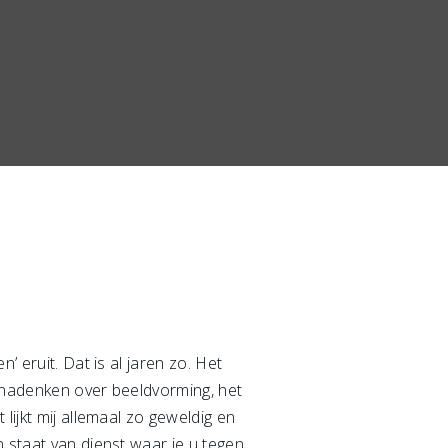
’ eruit. Dat is al jaren zo. Het
t nadenken over beeldvorming, het
lijkt mij allemaal zo geweldig en
n staat van dienst waar je u tegen