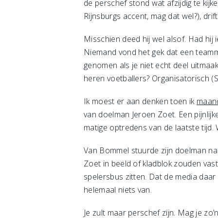
de perschef stond wat afzijdig te ki
Rijnsburgs accent, mag dat wel?), drif
Misschien deed hij wel alsof. Had hij
Niemand vond het gek dat een teamman
genomen als je niet echt deel uitmaak
heren voetballers? Organisatorisch (S
Ik moest er aan denken toen ik
maand
van doelman Jeroen Zoet. Een pijnli
matige optredens van de laatste tijd. 
Van Bommel stuurde zijn doelman na d
Zoet in beeld of kladblok zouden vas
spelersbus zitten. Dat de media da
helemaal niets van.
Je zult maar perschef zijn. Mag je zo’