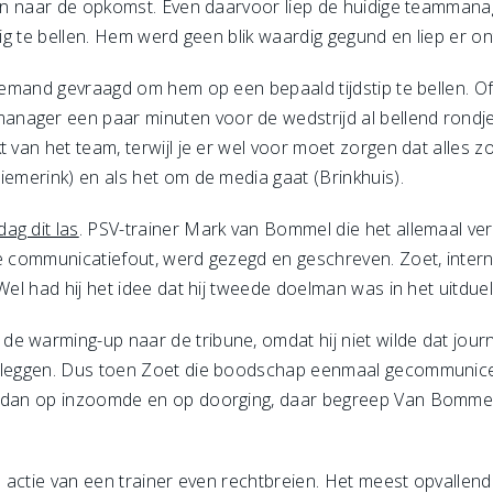
jken naar de opkomst. Even daarvoor liep de huidige teammana
tig te bellen. Hem werd geen blik waardig gegund en liep er on
 iemand gevraagd om hem op een bepaald tijdstip te bellen. Of
ager een paar minuten voor de wedstrijd al bellend rondjes l
t van het team, terwijl je er wel voor moet zorgen dat alles z
iemerink) en als het om de media gaat (Brinkhuis).
ag dit las
. PSV-trainer Mark van Bommel die het allemaal v
jke communicatiefout, werd gezegd en geschreven. Zoet, inte
Wel had hij het idee dat hij tweede doelman was in het uitduel
e warming-up naar de tribune, omdat hij niet wilde dat journ
tleggen. Dus toen Zoet die boodschap eenmaal gecommuniceer
ar dan op inzoomde en op doorging, daar begreep Van Bomm
n actie van een trainer even rechtbreien. Het meest opvallende