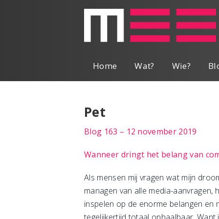
Home
Wat?
Wie?
Bl
Pet
Blog 163 – 12 november 2019
Wanneer dringt het belang van com
Als mensen mij vragen wat mijn droomba
managen van alle media-aanvragen, he
inspelen op de enorme belangen en nat
tegelijkertijd totaal onhaalbaar. Wan