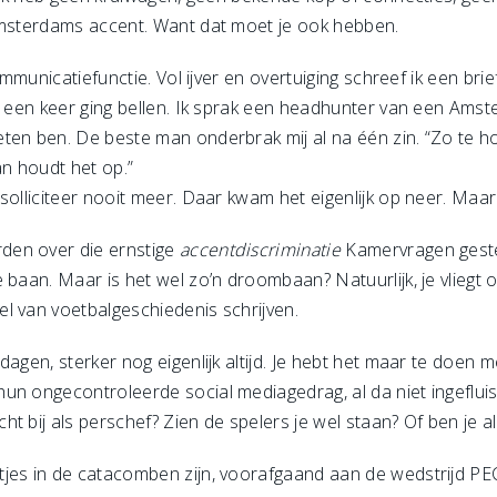
Amsterdams accent. Want dat moet je ook hebben.
communicatiefunctie. Vol ijver en overtuiging schreef ik een b
ar een keer ging bellen. Ik sprak een headhunter van een Ams
ten ben. De beste man onderbrak mij al na één zin. “Zo te ho
an houdt het op.”
solliciteer nooit meer. Daar kwam het eigenlijk op neer. Maar
den over die ernstige
accentdiscriminatie
Kamervragen gestel
 baan. Maar is het wel zo’n droombaan? Natuurlijk, je vliegt o
l van voetbalgeschiedenis schrijven.
dagen, sterker nog eigenlijk altijd. Je hebt het maar te doen 
un ongecontroleerde social mediagedrag, al da niet ingeflu
t bij als perschef? Zien de spelers je wel staan? Of ben je al
jes in de catacomben zijn, voorafgaand aan de wedstrijd PEC 