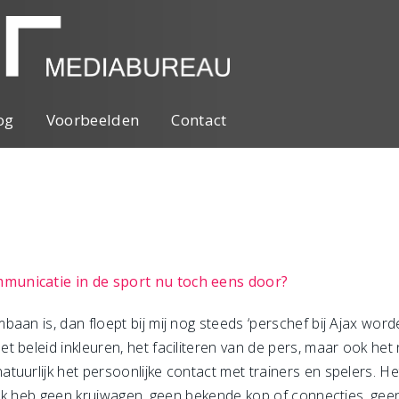
og
Voorbeelden
Contact
municatie in de sport nu toch eens door?
an is, dan floept bij mij nog steeds ‘perschef bij Ajax worden
t beleid inkleuren, het faciliteren van de pers, maar ook he
uurlijk het persoonlijke contact met trainers en spelers. Het 
t ik heb geen kruiwagen, geen bekende kop of connecties, gee