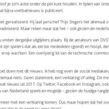
sof je zo’n actie onder de pet kunt houden. In tijden van ont
at bijna voetbalnieuws is publiceert.
et gerealiseerd. Hij laat perschef Thijs Slegers het allemaa
geadviseerd. Maar reken maar dat het – ook gezien de nederl
u vinden dergelijke uitglijders plaats. Bij de amateurs van D
 wil zijn spelers dat als eerste mededelen (goed!) en hoopt, d
e kon erop wachten. Een overijverig lid van de technische commis
oet doen met dit nieuws. Ik heb nog even de social mediakana
lemaal niets. Geen statement, een verklaring of uitleg. De 
wat nieuws uit 2017. Op Twitter, Facebook en Instagram, oo
u van Nederland speelt en mogelijk – gezien de huidige rangli
 meer met een verklaring komen. Dus maar hopen dat het over
nicatie in de sport nu eens door?