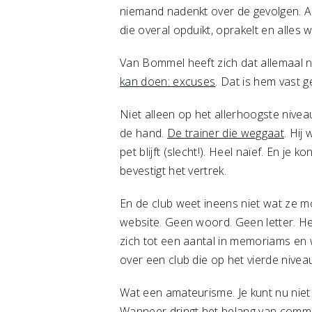
niemand nadenkt over de gevolgen. Al
die overal opduikt, oprakelt en alles w
Van Bommel heeft zich dat allemaal ni
kan doen: excuses
. Dat is hem vast 
Niet alleen op het allerhoogste nivea
de hand.
De trainer die weggaat
. Hij
pet blijft (slecht!). Heel naïef. En j
bevestigt het vertrek.
En de club weet ineens niet wat ze m
website. Geen woord. Geen letter. He
zich tot een aantal in memoriams en 
over een club die op het vierde nivea
Wat een amateurisme. Je kunt nu niet
Wanneer dringt het belang van commu