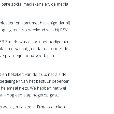
elbare social mediakanalen, de media
l oplossen en komt met
het enige dat hij
aag – geen leuk weekend was bij PSV.
VS’33 Ermelo was er ook het nodige aan
enkt en ervan uitgaat dat dat onder de
sie praat zijn mond voorbij en
len bekeken van de club, net als de
mededelingen van het bestuur beperken
k helemaal niets. We hebben het wel
jst – nog een stap hogerop gaat.
waait, zullen ze in Ermelo denken.