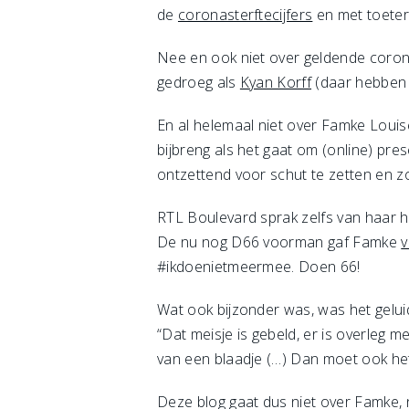
de
coronasterftecijfers
en met toeter
Nee en ook niet over geldende corona
gedroeg als
Kyan Korff
(daar hebben w
En al helemaal niet over Famke Louise
bijbreng als het gaat om (online) pres
ontzettend voor schut te zetten en z
RTL Boulevard sprak zelfs van haar h
De nu nog D66 voorman gaf Famke
v
#ikdoenietmeermee. Doen 66!
Wat ook bijzonder was, was het gelu
“Dat meisje is gebeld, er is overleg
van een blaadje (…) Dan moet ook het
Deze blog gaat dus niet over Famke, 