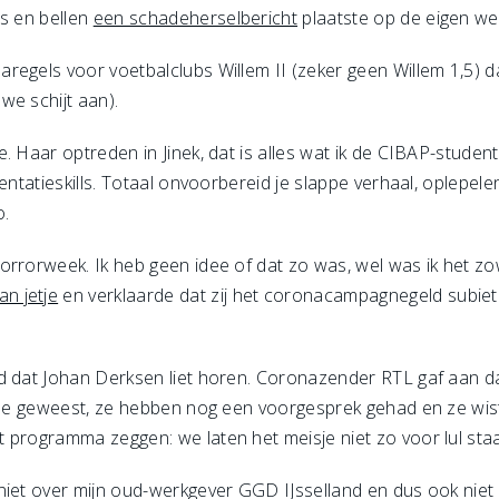
s en bellen
een schadeherselbericht
plaatste op de eigen we
regels voor voetbalclubs Willem II (zeker geen Willem 1,5) d
e schijt aan).
. Haar optreden in Jinek, dat is alles wat ik de CIBAP-studen
entatieskills. Totaal onvoorbereid je slappe verhaal, oplepel
o.
orrorweek. Ik heb geen idee of dat zo was, wel was ik het z
an jetje
en verklaarde dat zij het coronacampagnegeld subie
id dat Johan Derksen liet horen. Coronazender RTL gaf aan d
 mee geweest, ze hebben nog een voorgesprek gehad en ze wist
 programma zeggen: we laten het meisje niet zo voor lul st
niet over mijn oud-werkgever GGD IJsselland en dus ook niet 