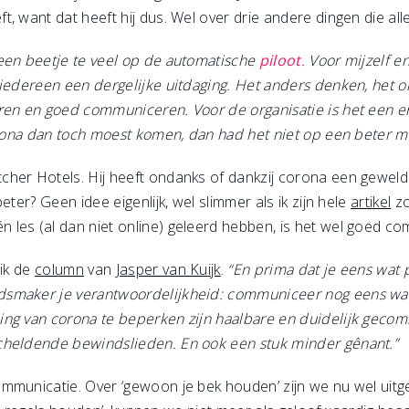
t, want dat heeft hij dus. Wel over drie andere dingen die a
 een beetje te veel op de automatische
piloot
. Voor mijzelf e
 iedereen een dergelijke uitdaging. Het anders denken, het o
ren en goed communiceren. Voor de organisatie is het een e
corona dan toch moest komen, dan had het niet op een beter
er Hotels. Hij heeft ondanks of dankzij corona een geweldig 
eter? Geen idee eigenlijk, wel slimmer als ik zijn hele
artikel
zo
les (al dan niet online) geleerd hebben, is het wel goed c
 ik de
column
van
Jasper van Kuijk
.
“En prima dat je eens wat 
smaker je verantwoordelijkheid: communiceer nog eens wat 
ing van corona te beperken zijn haalbare en duidelijk geco
cheldende bewindslieden. En ook een stuk minder gênant.”
ommunicatie. Over ‘gewoon je bek houden’ zijn we nu wel uit