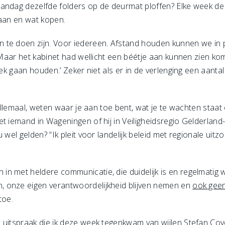
andag dezelfde folders op de deurmat ploffen? Elke week de 
gaan en wat kopen.
te doen zijn. Voor iedereen. Afstand houden kunnen we in p
 “Maar het kabinet had wellicht een béétje aan kunnen zien k
bek gaan houden.’ Zeker niet als er in de verlenging een aanta
 allemaal, weten waar je aan toe bent, wat je te wachten staa
t iemand in Wageningen of hij in Veiligheidsregio Gelderland
 wel gelden? “Ik pleit voor landelijk beleid met regionale uit
n met heldere communicatie, die duidelijk is en regelmatig
 onze eigen verantwoordelijkheid blijven nemen en
ook geen
toe.
 uitspraak die ik deze week tegenkwam van wijlen
Stefan Cov