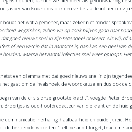
an de regels houden’, kunnen we niet meer als geloofwaardig 
Zou Jasper van Kuik soms ook een vetbetaalde influencer zijn
ur houdt het wat algemener, maar zeker niet minder spraakma
rheid wegzinken, zullen we op zoek blijven gaan naar hoopvo
er dat goed nieuws snel in zijn tegendeel omkeert. Als wij, o
ers of een vaccin dat in aantocht is, dan kan een deel van de
 houden, waarna het aantal infecties snel weer oploopt. Het 
 schetst een dilemma met dat goed nieuws snel in zijn tegend
s het gaat om de invalshoek, de woordkeuze en dus ook de 
begin van de crisis onze grootste kracht”, voegde Pieter Broe
en: Broertjes is oud-hoofdredacteur van die krant en de huid
ie communicatie: herhaling, haalbaarheid en duidelijkheid. 
ooit de beroemde woorden: “Tell me and I forget, teach me a