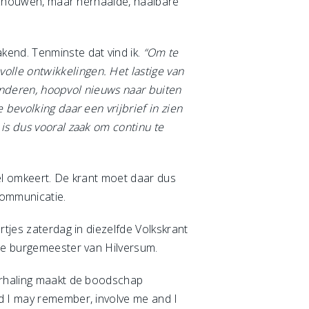
beschouwen, maar herhaalde, haalbare
?
kend. Tenminste dat vind ik.
“Om te
lle ontwikkelingen. Het lastige van
f anderen, hoopvol nieuws naar buiten
 bevolking daar een vrijbrief in zien
is dus vooral zaak om continu te
eel omkeert. De krant moet daar dus
communicatie.
rtjes zaterdag in diezelfde Volkskrant
ige burgemeester van Hilversum.
Herhaling maakt de boodschap
nd I may remember, involve me and I