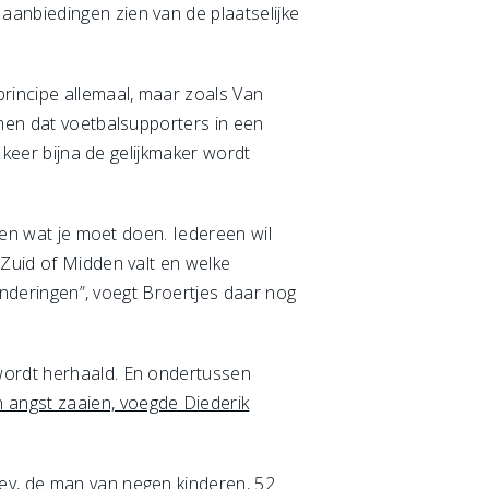
aanbiedingen zien van de plaatselijke
rincipe allemaal, maar zoals Van
omen dat voetbalsupporters in een
l keer bijna de gelijkmaker wordt
t en wat je moet doen. Iedereen wil
-Zuid of Midden valt en welke
zonderingen”, voegt Broertjes daar nog
 wordt herhaald. En ondertussen
 angst zaaien, voegde Diederik
ey
, de man van negen kinderen, 52