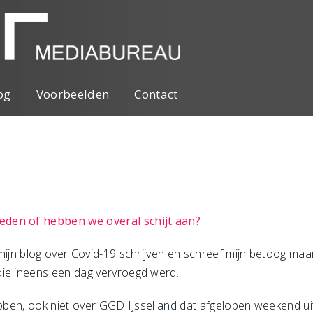
og
Voorbeelden
Contact
eden of hebben we overal schijt aan?
mijn blog over Covid-19 schrijven en schreef mijn betoog maa
die ineens een dag vervroegd werd.
hebben, ook niet over GGD IJsselland dat afgelopen weekend u