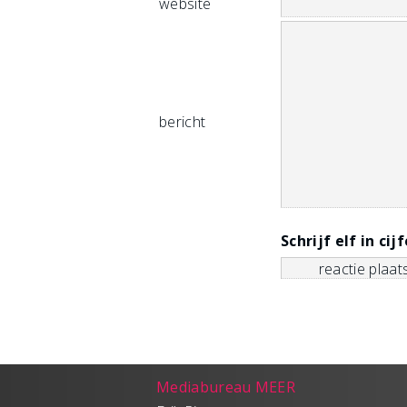
website
bericht
Schrijf elf in cij
Mediabureau MEER