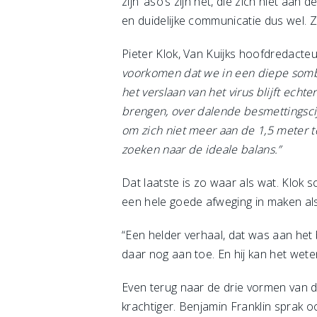
zijn ‘aso’s zijn het, die zich niet a
en duidelijke communicatie dus wel. 
Pieter Klok, Van Kuijks hoofdredacte
voorkomen dat we in een diepe sombe
het verslaan van het virus blijft echt
brengen, over dalende besmettingscijf
om zich niet meer aan de 1,5 meter te
zoeken naar de ideale balans.”
Dat laatste is zo waar als wat. Klok
een hele goede afweging in maken al
“Een helder verhaal, dat was aan het 
daar nog aan toe. En hij kan het wet
Even terug naar de drie vormen van d
krachtiger. Benjamin Franklin sprak 