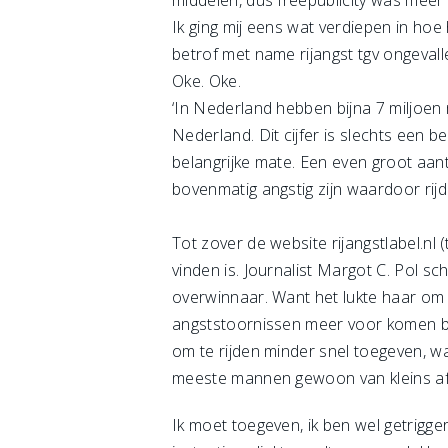
middelen, dus freepublicity was meer
Ik ging mij eens wat verdiepen in hoe
betrof met name rijangst tgv ongevall
Oke. Oke.
‘In Nederland hebben bijna 7 miljoen 
Nederland. Dit cijfer is slechts een be
belangrijke mate. Een even groot aant
bovenmatig angstig zijn waardoor rijd
Tot zover de website rijangstlabel.nl 
vinden is. Journalist Margot C. Pol sch
overwinnaar. Want het lukte haar om 
angststoornissen meer voor komen bi
om te rijden minder snel toegeven, 
meeste mannen gewoon van kleins af 
Ik moet toegeven, ik ben wel getrigger