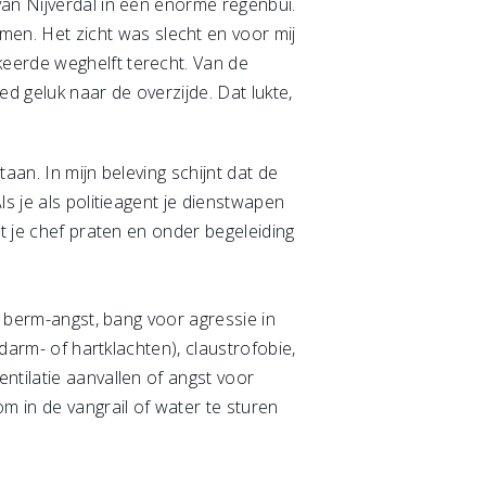
van Nijverdal in een enorme regenbui.
n. Het zicht was slecht en voor mij
keerde weghelft terecht. Van de
d geluk naar de overzijde. Dat lukte,
aan. In mijn beleving schijnt dat de
s je als politieagent je dienstwapen
et je chef praten en onder begeleiding
, berm-angst, bang voor agressie in
 darm- of hartklachten), claustrofobie,
ntilatie aanvallen of angst voor
m in de vangrail of water te sturen