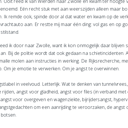
en. Ooit reed ik van Wierden naar Zwolle en kwam ter hoogte 
oemd. Eén recht stuk met aan weerszijden alleen maar bome
. Ik remde ook, spinde door al dat water en kwam op de ver
achtauto aan. Er restte mij maar één ding: vol gas en op goe
tilstand.
d ik door naar Zwolle, want ik kon onmogelijk daar blijven st
n. Bij de politie wordt dat ook gedaan na schietincidenten. Al
 malle molen aan instructies in werking. De Rijksrecherche, m
. Om je emotie te verwerken. Om je angst te overwinnen.
stlabel in veelvoud. Letterlijk. Wat te denken van tunnelvrees
 rijden, angst voor gladheid, angst voor files (in verband met
ngst voor overgeven en wagenziekte, bijrijdersangst, hyperve
angstgedachten om een aanrijding te veroorzaken, de angst o
 botsen.