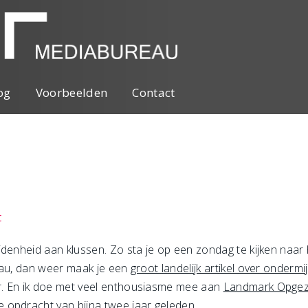
og
Voorbeelden
Contact
t
idenheid aan klussen. Zo sta je op een zondag te kijken naa
eau, dan weer maak je een
groot landelijk artikel over ondermi
r. En ik doe met veel enthousiasme mee aan
Landmark Opgez
 opdracht van bijna twee jaar geleden.