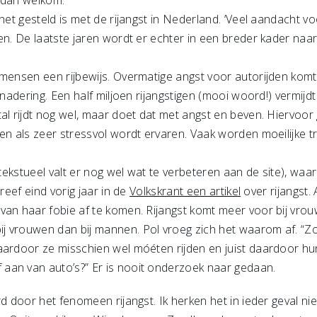
 dan welkom.
 het gesteld is met de rijangst in Nederland. ‘Veel aandacht v
en. De laatste jaren wordt er echter in een breder kader naar 
mensen een rijbewijs. Overmatige angst voor autorijden komt 
nadering. Een half miljoen rijangstigen (mooi woord!) vermijdt 
al rijdt nog wel, maar doet dat met angst en beven. Hiervoor g
en als zeer stressvol wordt ervaren. Vaak worden moeilijke t
(tekstueel valt er nog wel wat te verbeteren aan de site), waa
reef eind vorig jaar in de
Volkskrant een artikel
over rijangst.
van haar fobie af te komen.
Rijangst komt meer voor bij vro
j vrouwen dan bij mannen. Pol vroeg zich het waarom af. “
waardoor ze misschien wel móéten rijden en juist daardoor 
aan van auto’s?” Er is nooit onderzoek naar gedaan.
d door het fenomeen rijangst. Ik herken het in ieder geval niet.