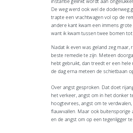
instantie gelinkt wordt aan ongelukk
De weg werd ook wel de dodenweg gen
trapte een vrachtwagen vol op de rem
andere kant kwam een immens grote vr
want ik kwam tussen twee bomen tot s
Nadat ik even was geland zeg maar, ree
beste remedie te zijn. Meteen doorgaa
hebt gebruikt, dan treedt er een hele
de dag erna meteen de schietbaan op
Over angst gesproken. Dat doet rijang
het verkeer, angst om in het donker te
hoogtevrees, angst om te verdwalen, a
flauwvallen. Maar ook buitensporige 
en de angst om op een tegenligger te