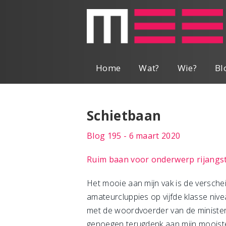
Home
Wat?
Wie?
Bl
Schietbaan
Blog 195 - 6 maart 2020
Ruim baan voor onderwerp rijangs
Het mooie aan mijn vak is de versche
amateurcluppies op vijfde klasse niv
met de woordvoerder van de ministe
genoegen terugdenk aan mijn mooiste