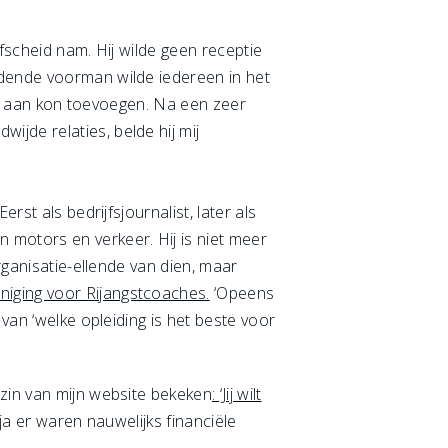
afscheid nam. Hij wilde geen receptie
idende voorman wilde iedereen in het
jks aan kon toevoegen. Na een zeer
jde relaties, belde hij mij
rst als bedrijfsjournalist, later als
 motors en verkeer. Hij is niet meer
rganisatie-ellende van dien, maar
niging voor Rijangstcoaches.
‘Opeens
 van ‘welke opleiding is het beste voor
szin van mijn website bekeken
: ‘Jij wilt
a er waren nauwelijks financiële