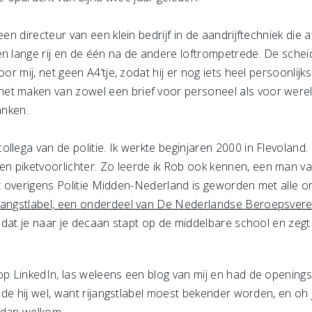
een directeur van een klein bedrijf in de aandrijftechniek die 
en lange rij en de één na de andere loftrompetrede. De sche
oor mij, net geen A4’tje, zodat hij er nog iets heel persoonli
t maken van zowel een brief voor personeel als voor wereldwi
anken.
lega van de politie. Ik werkte beginjaren 2000 in Flevoland. Ee
 piketvoorlichter. Zo leerde ik Rob ook kennen, een man van
 wat overigens Politie Midden-Nederland is geworden met alle o
ijangstlabel, een onderdeel van De Nederlandse Beroepsvere
f dat je naar je decaan stapt op de middelbare school en zegt
 op LinkedIn, las weleens een blog van mij en had de opening
de hij wel, want rijangstlabel moest bekender worden, en oh j