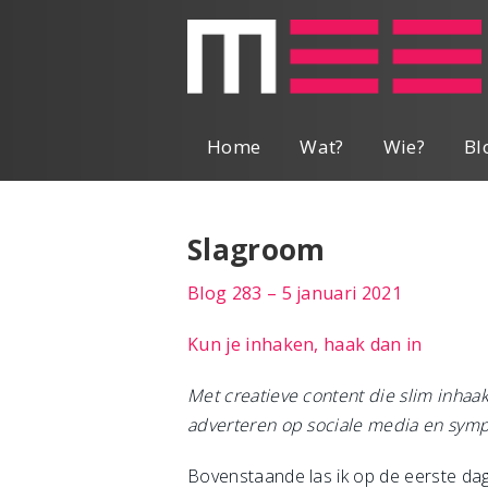
Home
Wat?
Wie?
Bl
Slagroom
Blog 283 – 5 januari 2021
Kun je inhaken, haak dan in
Met creatieve content die slim inha
adverteren op sociale media en sym
Bovenstaande las ik op de eerste dag