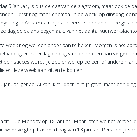
ag 5 januari, is dus de dag van de slagroom, maar ook de da
onden. Eerst nog maar driemaal in de week: op dinsdag, dond
ploeg in Amsterdam zijn allereerste interland uit de geschie
deze dag de balans opgemaakt van het aantal vuurwerkslachto
eze week nog wel een ander aan te haken. Morgen is het aar
belbaddag en zaterdag de dag van de nerd en dan vergeet ik n
et een succes wordt. Je zou er wel op de een of andere mani
die er deze week aan zitten te komen.
januari gehad. Al kan ik mij daar in mijn geval maar één ding 
ar: Blue Monday op 18 januari. Maar laten we het verder le
an weer volgt op badeend dag van 13 januari. Persoonlijk spr