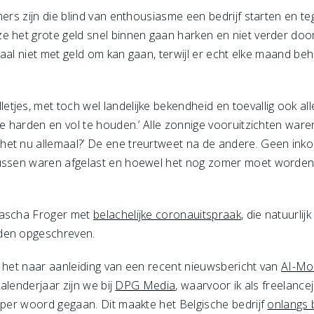
mers zijn die blind van enthousiasme een bedrijf starten en te
ze het grote geld snel binnen gaan harken en niet verder d
otaal niet met geld om kan gaan, terwijl er echt elke maand be
jes, met toch wel landelijke bekendheid en toevallig ook all
te harden en vol te houden.’ Alle zonnige vooruitzichten war
et nu allemaal?’ De ene treurtweet na de andere. Geen inkom
lussen waren afgelast en hoewel het nog zomer moet worden,
tascha Froger met
belachelijke coronauitspraak
, die natuurli
dden opgeschreven.
l het naar aanleiding van een recent nieuwsbericht van
AI-Mo
kalenderjaar zijn we bij
DPG Media
, waarvoor ik als freelancej
t per woord gegaan. Dit maakte het Belgische bedrijf
onlangs