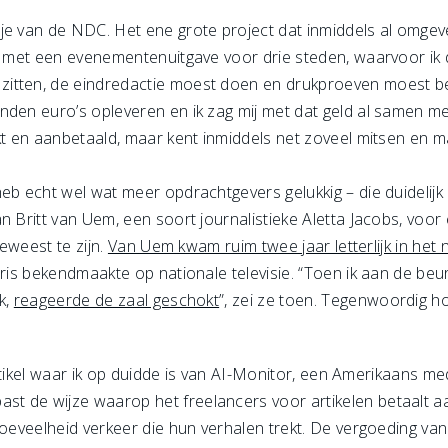
je van de NDC. Het ene grote project dat inmiddels al omge
en met een evenementenuitgave voor drie steden, waarvoor ik
zitten, de eindredactie moest doen en drukproeven moest 
nden euro’s opleveren en ik zag mij met dat geld al samen m
kt en aanbetaald, maar kent inmiddels net zoveel mitsen en m
eb echt wel wat meer opdrachtgevers gelukkig – die duidelijk
n Britt van Uem, een soort journalistieke Aletta Jacobs, voor
geweest te zijn.
Van Uem kwam ruim twee jaar letterlijk in het
ris bekendmaakte op nationale televisie. “Toen ik aan de beur
k,
reageerde de zaal geschokt
”, zei ze toen. Tegenwoordig h
 artikel waar ik op duidde is van AI-Monitor, een Amerikaans me
 de wijze waarop het freelancers voor artikelen betaalt aan
hoeveelheid verkeer die hun verhalen trekt. De vergoeding va