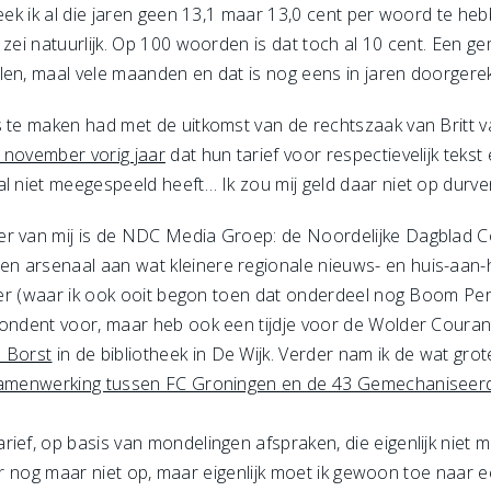
leek ik al die jaren geen 13,1 maar 13,0 cent per woord te h
 zei natuurlijk. Op 100 woorden is dat toch al 10 cent. Een ge
en, maal vele maanden en dat is nog eens in jaren doorgereken
ts te maken had met de uitkomst van de rechtszaak van Brit
 november vorig jaar
dat hun tarief voor respectievelijk tekst
l niet meegespeeld heeft… Ik zou mij geld daar niet op durven
er van mij is de NDC Media Groep: de Noordelijke Dagblad C
 arsenaal aan wat kleinere regionale nieuws- en huis-aan-h
peler (waar ik ook ooit begon toen dat onderdeel nog Boom Pe
pondent voor, maar heb ook een tijdje voor de Wolder Coura
o Borst
in de bibliotheek in De Wijk. Verder nam ik de wat gr
amenwerking tussen FC Groningen en de 43 Gemechaniseerde
ief, op basis van mondelingen afspraken, die eigenlijk niet m
inger nog maar niet op, maar eigenlijk moet ik gewoon toe naar 