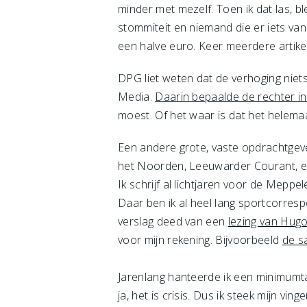
minder met mezelf. Toen ik dat las, b
stommiteit en niemand die er iets van
een halve euro. Keer meerdere artikel
DPG liet weten dat de verhoging nie
Media.
Daarin bepaalde de rechter in
moest. Of het waar is dat het helemaa
Een andere grote, vaste opdrachtgev
het Noorden, Leeuwarder Courant, een
Ik schrijf al lichtjaren voor de Mep
Daar ben ik al heel lang sportcorres
verslag deed van een
lezing van Hug
voor mijn rekening. Bijvoorbeeld
de s
Jarenlang hanteerde ik een minimumtar
ja, het is crisis. Dus ik steek mijn v