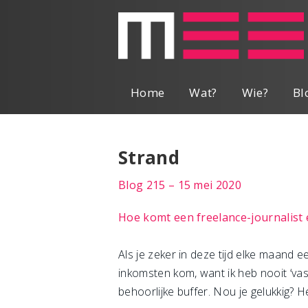
Home
Wat?
Wie?
Bl
Strand
Blog 215 – 15 mei 2020
Hoe komt een freelance-journalist e
Als je zeker in deze tijd elke maand ee
inkomsten kom, want ik heb nooit ‘vas
behoorlijke buffer. Nou je gelukkig?