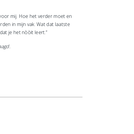
 voor mij. Hoe het verder moet en
den in mijn vak. Wat dat laatste
at je het nòòit leert.”
aagd.