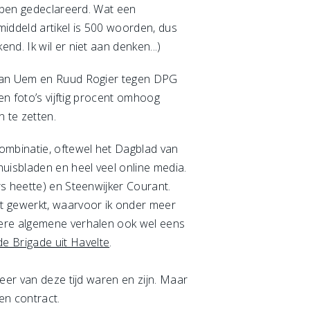
ebben gedeclareerd. Wat een
middeld artikel is 500 woorden, dus
d. Ik wil er niet aan denken...)
t van Uem en Ruud Rogier tegen DPG
 en foto’s vijftig procent omhoog
 te zetten.
ombinatie, oftewel het Dagblad van
uisbladen en heel veel online media.
rs heette) en Steenwijker Courant.
nt gewerkt, waarvoor ik onder meer
otere algemene verhalen ook wel eens
 Brigade uit Havelte
.
eer van deze tijd waren en zijn. Maar
een contract.