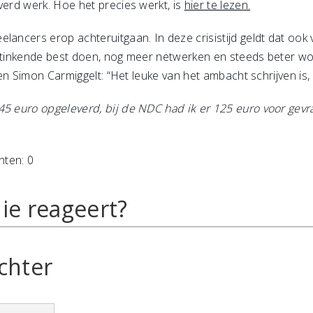
verd werk. Hoe het precies werkt, is
hier te lezen.
lancers erop achteruitgaan. In deze crisistijd geldt dat ook
 stinkende best doen, nog meer netwerken en steeds beter wor
len Simon Carmiggelt: “Het leuke van het ambacht schrijven is, d
45 euro opgeleverd, bij de NDC had ik er 125 euro voor gevr
hten: 0
ie reageert?
chter