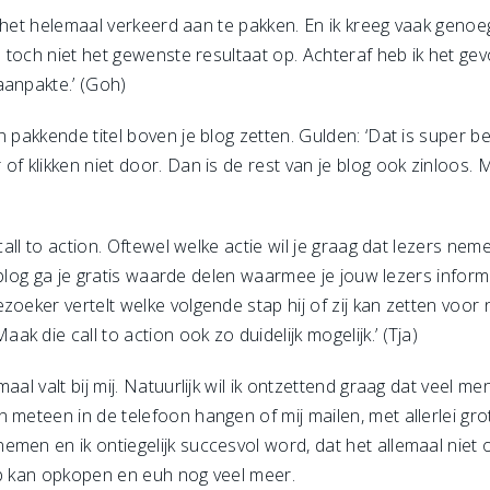
ek het helemaal verkeerd aan te pakken. En ik kreeg vaak geno
e toch niet het gewenste resultaat op. Achteraf heb ik het gev
aanpakte.’ (Goh)
 pakkende titel boven je blog zetten. Gulden: ‘Dat is super be
 of klikken niet door. Dan is de rest van je blog ook zinloo
 call to action. Oftewel welke actie wil je graag dat lezers nem
je blog ga je gratis waarde delen waarmee je jouw lezers infor
zoeker vertelt welke volgende stap hij of zij kan zetten voor 
 die call to action ook zo duidelijk mogelijk.’ (Tja)
aal valt bij mij. Natuurlijk wil ik ontzettend graag dat veel m
 meteen in de telefoon hangen of mij mailen, met allerlei gro
emen en ik ontiegelijk succesvol word, dat het allemaal niet 
ub kan opkopen en euh nog veel meer.