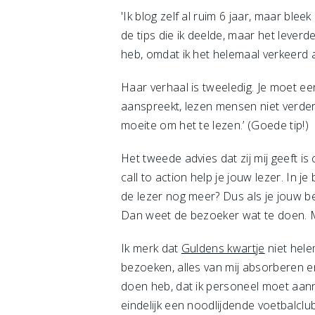
'Ik blog zelf al ruim 6 jaar, maar ble
de tips die ik deelde, maar het leverd
heb, omdat ik het helemaal verkeerd 
Haar verhaal is tweeledig. Je moet een
aanspreekt, lezen mensen niet verder
moeite om het te lezen.’ (Goede tip!)
Het tweede advies dat zij mij geeft is
call to action help je jouw lezer. In 
de lezer nog meer? Dus als je jouw be
Dan weet de bezoeker wat te doen. Maak
Ik merk dat
Guldens kwartje
niet helem
bezoeken, alles van mij absorberen en
doen heb, dat ik personeel moet aann
eindelijk een noodlijdende voetbalcl