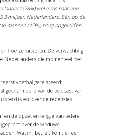
dcast luistert significant is
erlanders (28%) wel eens naar een
r 5,3 miljoen Nederlanders. Eén op de
name mannen (45%), hoog opgeleiden
en hoe ze luisteren. De verwachting
 de Nederlanders die momenteel niet
ereerst voetbal gerelateerd:
ogal gecharmeerd van de
podcast van
uisterd is en lovende recensies
af en de opzet en lengte van iedere
 bijgepraat over de weduwe
adden. Wat mij betreft komt er een