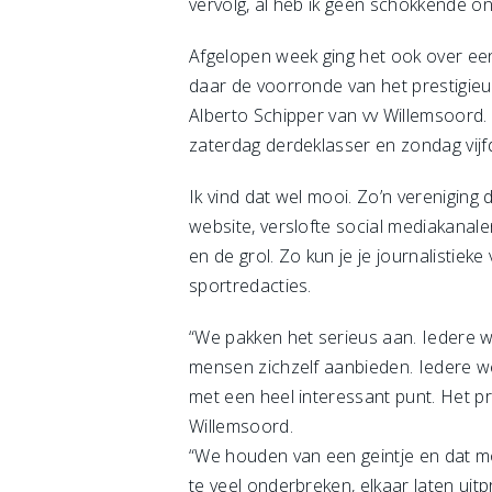
vervolg, al heb ik geen schokkende o
Afgelopen week ging het ook over een
daar de voorronde van het prestigieu
Alberto Schipper van vv Willemsoord.
zaterdag derdeklasser en zondag vijf
Ik vind dat wel mooi. Zo’n vereniging
website, verslofte social mediakanalen
en de grol. Zo kun je je journalistiek
sportredacties.
“We pakken het serieus aan. Iedere w
mensen zichzelf aanbieden. Iedere we
met een heel interessant punt. Het pr
Willemsoord.
“We houden van een geintje en dat mo
te veel onderbreken, elkaar laten uit