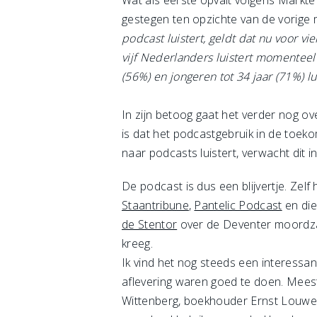
Wat als eerste opvalt volgens Marktef
gestegen ten opzichte van de vorige 
podcast luistert, geldt dat nu voor 
vijf Nederlanders luistert momentee
(56%) en jongeren tot 34 jaar (71%) l
In zijn betoog gaat het verder nog o
is dat het podcastgebruik in de toe
naar podcasts luistert, verwacht dit 
De podcast is dus een blijvertje. Zel
Staantribune
,
Pantelic Podcast
en di
de Stentor
over de Deventer moordzaak
kreeg.
Ik vind het nog steeds een interessan
aflevering waren goed te doen. Meesta
Wittenberg, boekhouder Ernst Louwes