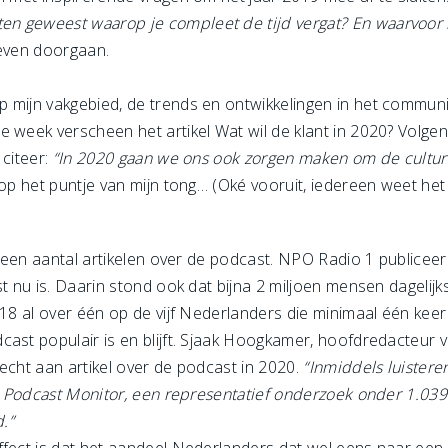
en geweest waarop je compleet de tijd vergat? En waarvoo
 even doorgaan.
mijn vakgebied, de trends en ontwikkelingen in het communicat
ze week verscheen het artikel Wat wil de klant in 2020? Volg
 citeer:
“In 2020 gaan we ons ook zorgen maken om de cultur
op het puntje van mijn tong… (Oké vooruit, iedereen weet het 
gs een aantal artikelen over de podcast. NPO Radio 1 publiceer
nu is. Daarin stond ook dat bijna 2 miljoen mensen dagelijks
018 al over één op de vijf Nederlanders die minimaal één kee
cast populair is en blijft. Sjaak Hoogkamer, hoofdredacteur 
echt aan artikel over de podcast in 2020.
“Inmiddels luistere
ect Podcast Monitor, een representatief onderzoek onder 1.0
.”