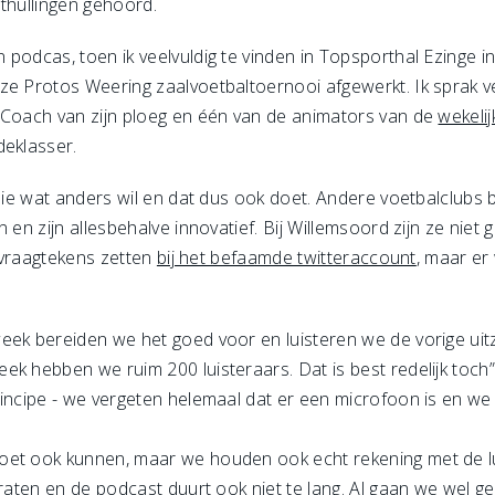
nthullingen gehoord.
 podcas, toen ik veelvuldig te vinden in Topsporthal Ezinge
ze Protos Weering zaalvoetbaltoernooi afgewerkt. Ik sprak 
 Coach van zijn ploeg en één van de animators van de
wekelij
deklasser.
 die wat anders wil en dat dus ook doet. Andere voetbalclubs
 en zijn allesbehalve innovatief. Bij Willemsoord zijn ze niet
e vraagtekens zetten
bij het befaamde twitteraccount
, maar er
eek bereiden we het goed voor en luisteren we de vorige uitz
ek hebben we ruim 200 luisteraars. Dat is best redelijk toch
incipe - we vergeten helemaal dat er een microfoon is en we do
et ook kunnen, maar we houden ook echt rekening met de luis
praten en de podcast duurt ook niet te lang. Al gaan we wel g