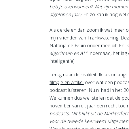
heb je overwonnen? Wat zijn moment
afgelopen jaar?
En zo kan ik nog wel
Als derde en dan zoom ik wat meer op 
mijn
vrienden van Frankwatching
. De
Natanja de Bruin onder mee dit. En ik
algoritmen en AI.”
Inderdaad, het lag 
intelligentie).
Terug naar de realiteit. Ik las onlan
filmpje en artikel
over wat een podcast 
podcast luisteren. Nu.nl had in het 2
We kunnen dus wel stellen dat de pod
november van dit jaar een recht toe r
podcasts. Dit blijkt uit de Markteff
voor de tweede keer werd uitgevoerd