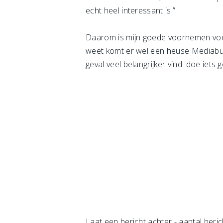
echt heel interessant is.”
Daarom is mijn goede voornemen voor 
weet komt er wel een heuse Mediabur
geval veel belangrijker vind: doe iets
Laat een bericht achter
- aantal beric