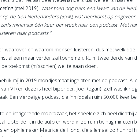
fect is dat het aandeel Nederlanders dat wel eens naar een po
meting (mei 2019).
Waar toen nog ruim een kwart van de Ned
vier op de tien Nederlanders (39%), wat neerkomt op ongevee
l zelfs minimaal één keer per week naar een podcast. Met 
uisteren naar podcasts.”
ver waarover en waarom mensen luisteren, dus met welk doel 
komst alleen maar verder zal toenemen. Ruim twee derde van
in de toekomst (misschien) wel te gaan doen.
f heb ik mij in 2019 mondjesmaat ingelaten met de podcast. All
e van
VI
(en deze is
heel bijzonder, Joe Rogan
). Zelf was ik n
. Een vierdelige podcast die inmiddels ruim 50.000 keer bel
te en intrigerende moordzaak, het speelde zich heel dichtbij 
l luisterde ik in de auto en werd in zo ruim twintig minuten
 en opiniemaker Maurice de Hond, die allemaal zo hun rol h