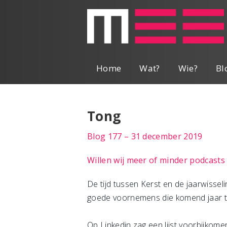
Home
Wat?
Wie?
Bl
Tong
Blog 177 – 31 december 2019
Willen wij meer of minder podcasts
De tijd tussen Kerst en de jaarwisseli
goede voornemens die komend jaar to
Op Linkedin zag een lijst voorbijkome