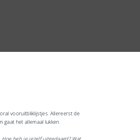
l vooruitbliklijstjes. Allereerst de
 gaat het allemaal lukken.
.
Hoe heb je jezelf uitgedaagd? Wat