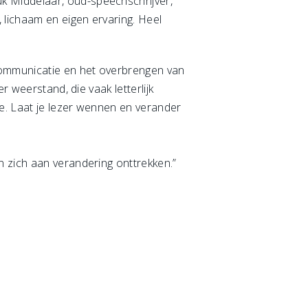
uk Middelaar, oud-speechschrijver,
 lichaam en eigen ervaring. Heel
communicatie en het overbrengen van
r weerstand, die vaak letterlijk
ee. Laat je lezer wennen en verander
n zich aan verandering onttrekken.”