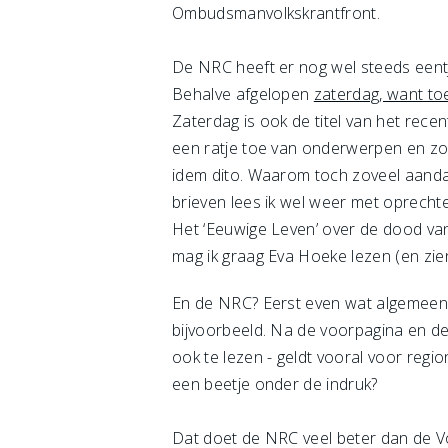
Ombudsmanvolkskrantfront.
De NRC heeft er nog wel steeds eentj
Behalve afgelopen
zaterdag, want toe
Zaterdag is ook de titel van het rece
een ratje toe van onderwerpen en zo
idem dito. Waarom toch zoveel aanda
brieven lees ik wel weer met oprecht
Het ‘Eeuwige Leven’ over de dood van
mag ik graag Eva Hoeke lezen (en zien),
En de NRC? Eerst even wat algemeens. 
bijvoorbeeld. Na de voorpagina en de
ook te lezen - geldt vooral voor regio
een beetje onder de indruk?
Dat doet de NRC veel beter dan de Vo