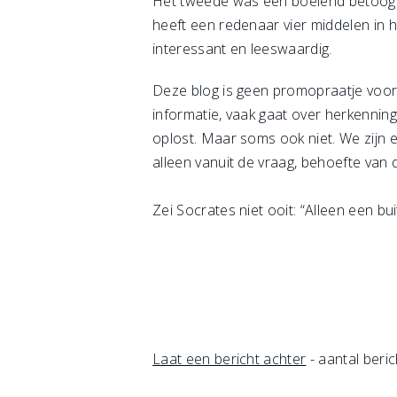
Het tweede was een boeiend betoog
heeft een redenaar vier middelen in h
interessant en leeswaardig.
Deze blog is geen promopraatje voor
informatie, vaak gaat over herkenning,
oplost. Maar soms ook niet. We zijn e
alleen vanuit de vraag, behoefte van d
Zei Socrates niet ooit: “Alleen een 
Laat een bericht achter
- aantal beric