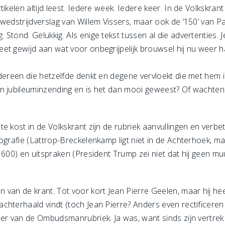
ikelen altijd leest. Iedere week. Iedere keer. In de Volkskran
wedstrijdverslag van Willem Vissers, maar ook de ‘150’ van P
Stond. Gelukkig. Als enige tekst tussen al die advertenties.
t gewijd aan wat voor onbegrijpelijk brouwsel hij nu weer ha
?
dereen die hetzelfde denkt en degene vervloekt die met hem i
 jubileuminzending en is het dan mooi geweest? Of wachten we 
e kost in de Volkskrant zijn de rubriek aanvullingen en verb
ografie (Lattrop-Breckelenkamp ligt niet in de Achterhoek, maa
n 600) en uitspraken (President Trump zei niet dat hij geen 
van de krant. Tot voor kort Jean Pierre Geelen, maar hij hee
hterhaald vindt (toch Jean Pierre? Anders even rectificeren 
r van de Ombudsmanrubriek. Ja was, want sinds zijn vertrek bli