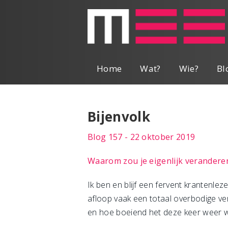
Home
Wat?
Wie?
Bl
Bijenvolk
Blog 157 - 22 oktober 2019
Waarom zou je eigenlijk verandere
Ik ben en blijf een fervent krantenlez
afloop vaak een totaal overbodige verg
en hoe boeiend het deze keer weer 