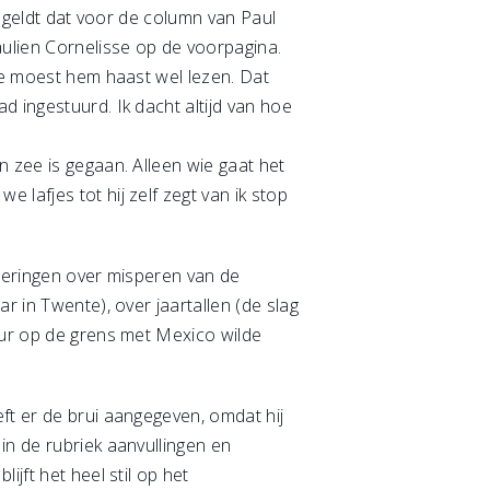
t geldt dat voor de column van Paul
aulien Cornelisse op de voorpagina.
 Je moest hem haast wel lezen. Dat
d ingestuurd. Ik dacht altijd van hoe
n zee is gegaan. Alleen wie gaat het
lafjes tot hij zelf zegt van ik stop
eteringen over misperen van de
r in Twente), over jaartallen (de slag
muur op de grens met Mexico wilde
ft er de brui aangegeven, omdat hij
in de rubriek aanvullingen en
jft het heel stil op het