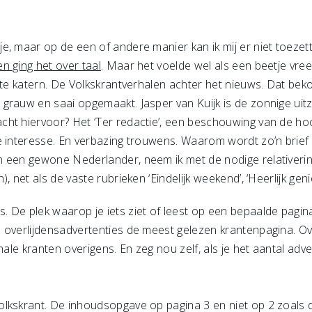
e, maar op de een of andere manier kan ik mij er niet toezett
n ging het over taal
. Maar het voelde wel als een beetje vr
nte katern. De Volkskrantverhalen achter het nieuws. Dat bekoo
 grauw en saai opgemaakt. Jasper van Kuijk is de zonnige u
cht hiervoor? Het ‘Ter redactie’, een beschouwing van de h
e interesse. En verbazing trouwens. Waarom wordt zo’n brief
 een gewone Nederlander, neem ik met de nodige relativering
 net als de vaste rubrieken ‘Eindelijk weekend’, ‘Heerlijk genie
De plek waarop je iets ziet of leest op een bepaalde pagina 
 overlijdensadvertenties de meest gelezen krantenpagina. O
nale kranten overigens. En zeg nou zelf, als je het aantal adve
lkskrant. De inhoudsopgave op pagina 3 en niet op 2 zoals d