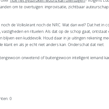
 over
‘hoe het gesproken woord kan overtuigen’
? Volgens Lu
anden om te overtuigen: improvisatie, zichtbaar auteurschap,
 noch de Volkskrant noch de NRC. Wat dan wel? Dat het in 
 vastigheden en rituelen. Als dat op de schop gaat, ontstaat e
n blijven een kuddevolk. Houd daar in je uitingen rekening m
e klant en als je echt niet anders kan. Onderschat dat niet.
buitengewoon onwetend of buitengewoon intelligent iemand ka
hten: 0