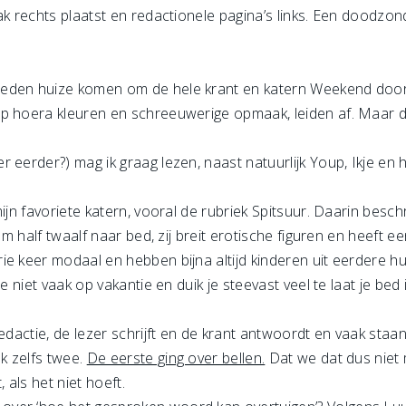
k rechts plaatst en redactionele pagina’s links. Een doodzonde 
eden huize komen om de hele krant en katern Weekend door t
p hoera kleuren en schreeuwerige opmaak, leiden af. Maar dit
 eerder?) mag ik graag lezen, naast natuurlijk Youp, Ikje en 
ijn favoriete katern, vooral de rubriek Spitsuur. Daarin besch
om half twaalf naar bed, zij breit erotische figuren en heeft ee
e keer modaal en hebben bijna altijd kinderen uit eerdere huw
e niet vaak op vakantie en duik je steevast veel te laat je bed i
redactie, de lezer schrijft en de krant antwoordt en vaak staa
k zelfs twee.
De eerste ging over bellen.
Dat we dat dus niet 
, als het niet hoeft.