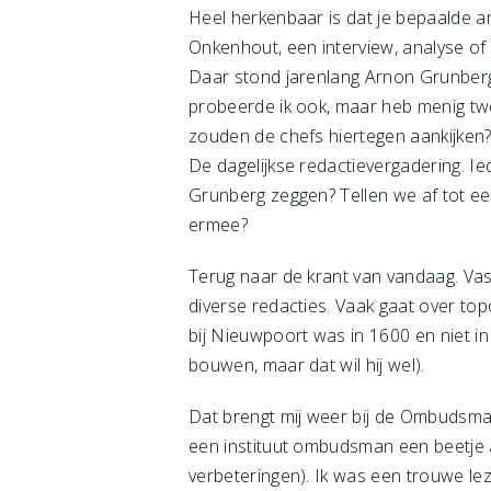
Heel herkenbaar is dat je bepaalde art
Onkenhout, een interview, analyse of 
Daar stond jarenlang Arnon Grunberg. 
probeerde ik ook, maar heb menig twee
zouden de chefs hiertegen aankijken
De dagelijkse redactievergadering. Ie
Grunberg zeggen? Tellen we af tot een
ermee?
Terug naar de krant van vandaag. Vast
diverse redacties. Vaak gaat over top
bij Nieuwpoort was in 1600 en niet i
bouwen, maar dat wil hij wel).
Dat brengt mij weer bij de Ombudsman 
een instituut ombudsman een beetje ac
verbeteringen). Ik was een trouwe leze