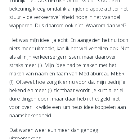
Tuurlijk niet. Ook heb ik – ondanks dat ik ooit een
bekeuring kreeg omdat ik al rijdend appte achter het
stuur – de verkeersveiligheid hoog in het vaandel
wapperen. Dus daarom ook niet. Waarom dan wel?
Het was mijn idee. Ja echt. En aangezien het nu toch
niets meer uitmaakt, kan ik het wel vertellen ook. Net
als al mijn verkeersergernissen, maar daarover
straks meer (!). Mijn idee had te maken met het
maken van naam en faam van Mediabureau MEER
(!). Oftewel, hoe zorg ik er nu voor dat mijn bedrijfje
bekend en meer (!) zichtbaar wordt. Je kunt allerlei
dure dingen doen, maar daar heb ik het geld niet
voor over. Ik wilde een lumineus idee koppelen aan
naamsbekendheid.
Dat waren weer euh meer dan genoeg
uitroeptekens...