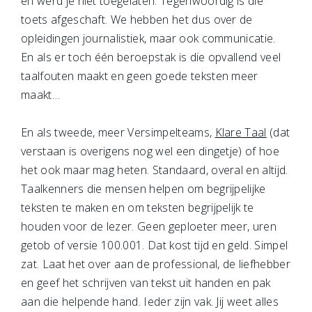
en werd je niet toegelaten. Tegenwoordig is die
toets afgeschaft. We hebben het dus over de
opleidingen journalistiek, maar ook communicatie.
En als er toch één beroepstak is die opvallend veel
taalfouten maakt en geen goede teksten meer
maakt…
En als tweede, meer Versimpelteams,
Klare Taal
(dat
verstaan is overigens nog wel een dingetje) of hoe
het ook maar mag heten. Standaard, overal en altijd.
Taalkenners die mensen helpen om begrijpelijke
teksten te maken en om teksten begrijpelijk te
houden voor de lezer. Geen geploeter meer, uren
getob of versie 100.001. Dat kost tijd en geld. Simpel
zat. Laat het over aan de professional, de liefhebber
en geef het schrijven van tekst uit handen en pak
aan die helpende hand. Ieder zijn vak. Jij weet alles