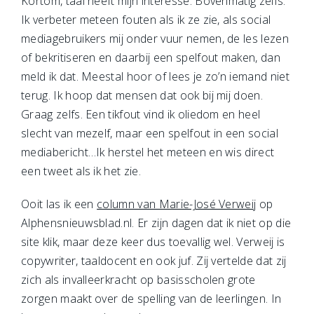
Kortom, taal heeft mijn interesse. Bovenmatig zelfs.
Ik verbeter meteen fouten als ik ze zie, als social
mediagebruikers mij onder vuur nemen, de les lezen
of bekritiseren en daarbij een spelfout maken, dan
meld ik dat. Meestal hoor of lees je zo’n iemand niet
terug. Ik hoop dat mensen dat ook bij mij doen.
Graag zelfs. Een tikfout vind ik oliedom en heel
slecht van mezelf, maar een spelfout in een social
mediabericht…Ik herstel het meteen en wis direct
een tweet als ik het zie.
Ooit las ik een
column van Marie-José Verweij
op
Alphensnieuwsblad.nl. Er zijn dagen dat ik niet op die
site klik, maar deze keer dus toevallig wel. Verweij is
copywriter, taaldocent en ook juf. Zij vertelde dat zij
zich als invalleerkracht op basisscholen grote
zorgen maakt over de spelling van de leerlingen. In