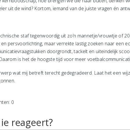
e kernboodschap, hoe brengen we die naar buiten, denken w
er uit de wind? Kortom, iemand van de juiste vragen én ant
echnische staf tegenwoordig uit zo’n mannetje/vrouwtje of 20
 en persvoorlichting, maar verrekte lastig zoeken naar een 
unicatievraagstukken doorgrondt, tackelt en uiteindelijk scoo
. Daarom is het de hoogste tijd voor meer voetbalcommunicat
werp wat mij betreft terecht gedegradeerd. Laat het een wijze
gonnen.
hten: 0
ie reageert?