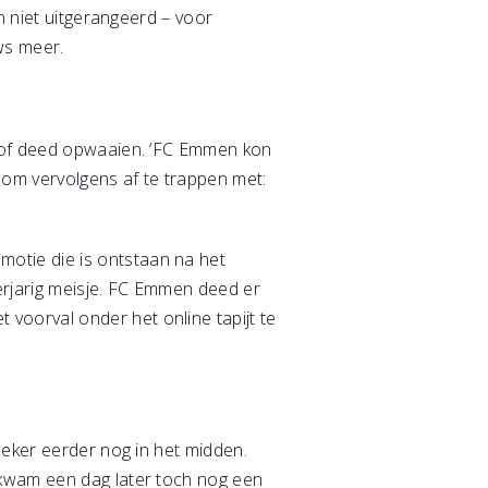
n niet uitgerangeerd – voor
ws meer.
stof deed opwaaien. ‘FC Emmen kon
om vervolgens af te trappen met:
otie die is ontstaan na het
erjarig meisje. FC Emmen deed er
oorval onder het online tapijt te
eeker eerder nog in het midden.
 kwam een dag later toch nog een