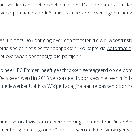
nt verder is er niet zoveel te melden. Dat voetballers – al da
 verkopen aan Saoedi-Arabië, is in de verste verte geen nieu
s. En hoe! Ook dat ging over een transfer die wel woestijn
lde speler niet slechter aanpakken.’ Zo kopte de
Adformatie
t overwaait beschadigt alle partijen.”
op neer. FC Emmen heeft geschrokken gereageerd op de comm
 De speler werd in 2015 veroordeeld voor seks met een mind
medewerker Ubbinks Wikipediapagina aan te passen door het v
men vooraf wist van de veroordeling, liet directeur Rinse Bl
oment nog op terugkomen”, zei hij tegen de NOS. Vervolgens