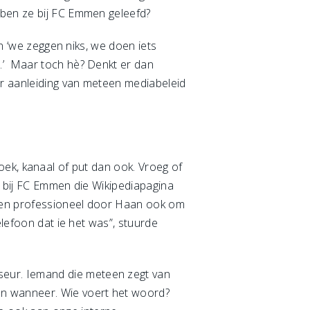
bben ze bij FC Emmen geleefd?
an ‘we zeggen niks, we doen iets
n.’ Maar toch hè? Denkt er dan
ar aanleiding van meteen mediabeleid
 hoek, kanaal of put dan ook. Vroeg of
ie bij FC Emmen die Wikipediapagina
r en professioneel door Haan ook om
elefoon dat ie het was”, stuurde
eur. Iemand die meteen zegt van
n wanneer. Wie voert het woord?