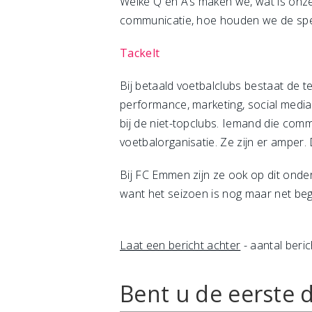
Welke Q en A’s maken we, wat is onz
communicatie, hoe houden we de spel
Tackelt
Bij betaald voetbalclubs bestaat de t
performance, marketing, social media
bij de niet-topclubs. Iemand die comm
voetbalorganisatie. Ze zijn er amper
Bij FC Emmen zijn ze ook op dit onder
want het seizoen is nog maar net be
Laat een bericht achter
- aantal beric
Bent u de eerste d