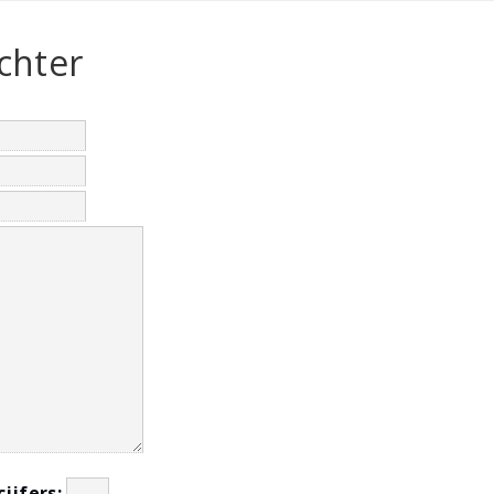
chter
cijfers: