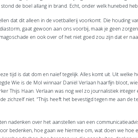
 stond de boel allang in brand. Echt, onder welk hunebed he
llen dat dit alleen in de voetballerij voorkomt. Die houding v
ediastorm, gaat gewoon aan ons voorbij, maak je geen zorge
magoschade en ook over of het niet goed zou zijn dat er na
deze tijd is dat dom en naïef tegelijk. Alles komt uit. Uit welke
s legde Wie is de Mol winnaar Daniël Verlaan haarfijn bloot, w
er Thijs Haan. Verlaan was nog wel zo journalistiek intege
de zichzelf niet. “Thijs heeft het bevestigd tegen me aan de t
en nadenken over het aanstellen van een communicatieadvis
 voor bedenken, hoe gaan we hiermee om, wat doen we hoe e