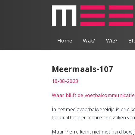
Home
Wat?
Wie?
Bl
Meermaals-107
16-08-2023
Waar blijft de voetbalcommunicatie
In het mediavoetbalwereldje is er elk
toezichthouder technische zaken van N
Maar Pierre komt niet met hard bewi