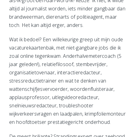
als-ik-groot-ben-dan-word-ik- keuze. Ik niet, ik wilde
altijd al journalist worden, iets minder gangbaar dan
brandweerman, dierenarts of politieagent, maar
toch. Het kan altijd erger, anders.
Wat ik bedoel? Een willekeurige greep uit mijn oude
vacaturekaartenbak, met niet-gangbare jobs die ik
zoal online tegenkwam. Anderhalvemetercoach (5
jaar geleden!), relatiefilosoof, stembevrijder,
organisatietovenaar, interactieredacteur,
stressreductietrainer en wat te denken van
wattenschijfjesvervoerder, woordenfluisteraar,
applausprofessor, uitlegvideoredacteur,
snelnieuwsredacteur, troubleshooter
wijkverkeersvragen en laadpalen, krimpfoliemonteur
en hoofdtoetser prestatiegericht onderhoud.
De meest briljante? Strandingsexpert over zeehond