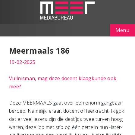
Menu
Meermaals 186
19-02-2025
Vuilnisman, mag deze docent klaagkunde ook
mee?
Deze MEERMAALS gaat over een enorm gangbaar
beroep. Namelijk leraar, docent of leerkracht. Ik gok
dat er veel lezers zijn die destijds twee turven hoog
waren, deze job met stip op één zette in hun -later-