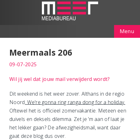
Menu
Meermaals 206
09-07-2025
Wil jij wel dat jouw mail verwijderd wordt?
Dit weekend is het weer zover. Althans in de regio
Noord
. We're gonna ring ranga dong for a holiday.
Oftewel het is officieel zomervakantie. Meteen een
duivels en deksels dilemma. Zet je ’m aan of laat je
het lekker gaan? De afwezigheidsmail, want daar
gaat deze blog dus over.