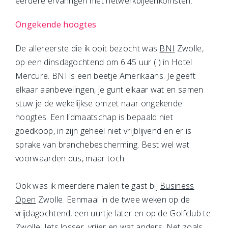
eerdere ervaringen met netwerkbijeenkomsten.
Ongekende hoogtes
De allereerste die ik ooit bezocht was
BNI
Zwolle,
op een dinsdagochtend om 6.45 uur (!) in Hotel
Mercure. BNI is een beetje Amerikaans. Je geeft
elkaar aanbevelingen, je gunt elkaar wat en samen
stuw je de wekelijkse omzet naar ongekende
hoogtes. Een lidmaatschap is bepaald niet
goedkoop, in zijn geheel niet vrijblijvend en er is
sprake van branchebescherming. Best wel wat
voorwaarden dus, maar toch.
Ook was ik meerdere malen te gast bij
Business
Open
Zwolle. Eenmaal in de twee weken op de
vrijdagochtend, een uurtje later en op de Golfclub te
Zwolle. Iets losser, vrijer en wat anders. Net zoals