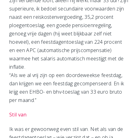
Zijn verdiende loon, alleen hij werkt maar 33 uur! Zijn
superieure, ik bedoel secundaire voorwaarden zijn
naast een reiskostenvergoeding, 35,2 procent
ploegentoeslag, een goede pensioenregeling,
genoeg vrije dagen (hij weet blijkbaar zelf niet
hoeveel), een feestdagentoeslag van 224 procent
en een APC (automatische prijscompensatie)
waarmee het salaris automatisch meestijgt met de
inflatie.
“Als we al vrij zijn op een doordeweekse feestdag,
dan krijgen we een feestdag gecompenseerd. En ik
krijg een EHBO- en bhv-toeslag van 33 euro bruto
per maand.”
Stil van
Ik was er gewoonweg even stil van. Net als van de
feestdagentoeslag – wie verzint dat – en oh ja.