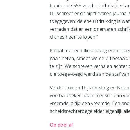
bundel: de 555 voetbalclichés (bestan
Hij schreef er dit bij: “Ervaren journ
toegegeven: de ene uitdrukking is wat
verraden dat er een onervaren schri
clichés heen te lopen.”
En dat met een flinke boog erom heen
gaan heten, omdat we de vijf betaald
te zijn. We schreven verhalen achte
die toegevoegd werd aan de staf van 
Verder komen Thijs Oosting en Noah T
voetbalboeken liever mensen dan voet
vreemde, altijd een vreemde. Een an
scheidsrechterbegeleider eigenlijk al
Op doel af