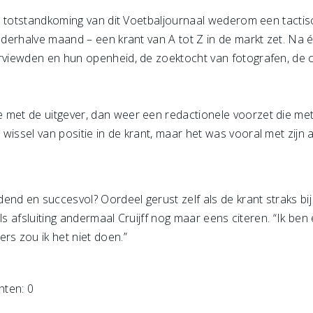
 de totstandkoming van dit Voetbaljournaal wederom een tacti
nderhalve maand – een krant van A tot Z in de markt zet. Na éé
terviewden en hun openheid, de zoektocht van fotografen, de
e met de uitgever, dan weer een redactionele voorzet die me
issel van positie in de krant, maar het was vooral met zijn a
nd en succesvol? Oordeel gerust zelf als de krant straks bij
k als afsluiting andermaal Cruijff nog maar eens citeren. “Ik be
rs zou ik het niet doen.”
hten: 0