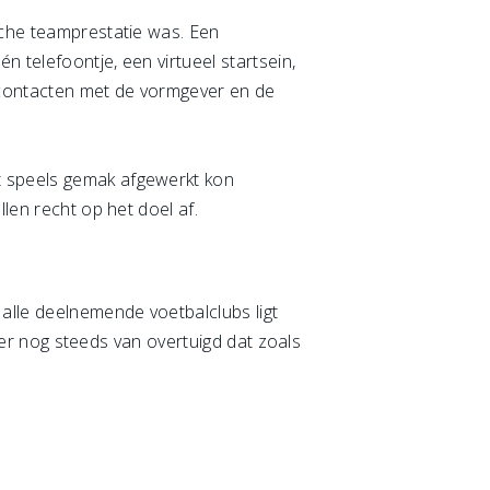
sche teamprestatie was. Een
n telefoontje, een virtueel startsein,
 contacten met de vormgever en de
t speels gemak afgewerkt kon
llen recht op het doel af.
 alle deelnemende voetbalclubs ligt
n er nog steeds van overtuigd dat zoals