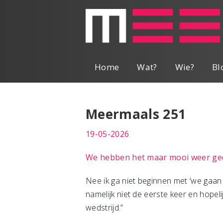
Home
Wat?
Wie?
Bl
Meermaals 251
19-05-2026
We hebben het maar mooi weer g
Nee ik ga niet beginnen met ‘we gaan i
namelijk niet de eerste keer en hopelij
wedstrijd.”