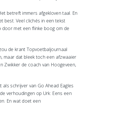
 Het betreft immers afgekloven taal. En
 best. Veel clichés in een tekst
p door met een flinke boog om de
 zou de krant Topvoetbaljournaal
en, maar dat bleek toch een afzwaaier
örn Zwikker de coach van Hoogeveen,
t als schrijver van Go Ahead Eagles
r de verhoudingen op Urk: Eens een
en. En wat doet een