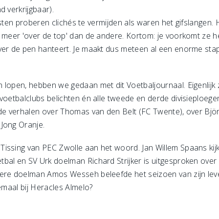
d verkrijgbaar).
alisten proberen clichés te vermijden als waren het gifslangen.
 meer 'over de top' dan de andere. Kortom: je voorkomt ze het
jver de pen hanteert. Je maakt dus meteen al een enorme sta
 lopen, hebben we gedaan met dit Voetbaljournaal. Eigenlijk
 voetbalclubs belichten én alle tweede en derde divisieploeg
r de verhalen over Thomas van den Belt (FC Twente), over Bj
Jong Oranje.
issing van PEC Zwolle aan het woord. Jan Willem Spaans kijk
bal en SV Urk doelman Richard Strijker is uitgesproken ove
dere doelman Amos Wesseh beleefde het seizoen van zijn lev
lemaal bij Heracles Almelo?