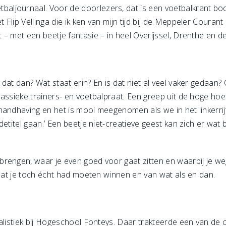
ljournaal. Voor de doorlezers, dat is een voetbalkrant boo
Flip Vellinga die ik ken van mijn tijd bij de Meppeler Couran
 – met een beetje fantasie – in heel Overijssel, Drenthe en 
dat dan? Wat staat erin? En is dat niet al veel vaker gedaan?
assieke trainers- en voetbalpraat. Een greep uit de hoge hoed
andhaving en het is mooi meegenomen als we in het linkerrijtje
etitel gaan.’ Een beetje niet-creatieve geest kan zich er wat b
engen, waar je even goed voor gaat zitten en waarbij je wegbl
 dat je toch écht had moeten winnen en van wat als en dan.
nalistiek bij Hogeschool Fonteys. Daar trakteerde een van de