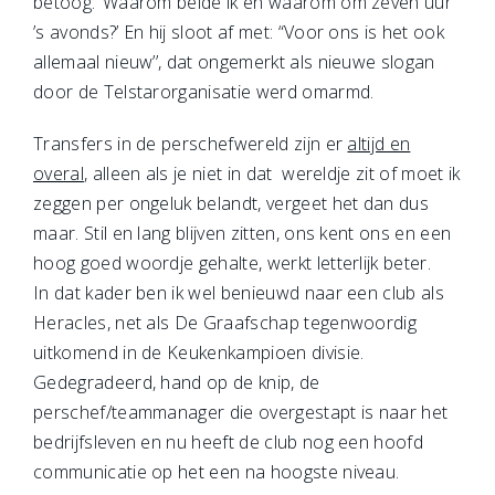
betoog: ‘Waarom belde ik en waarom om zeven uur
’s avonds?’ En hij sloot af met: “Voor ons is het ook
allemaal nieuw’’, dat ongemerkt als nieuwe slogan
door de Telstarorganisatie werd omarmd.
Transfers in de perschefwereld zijn er
altijd en
overal
, alleen als je niet in dat wereldje zit of moet ik
zeggen per ongeluk belandt, vergeet het dan dus
maar. Stil en lang blijven zitten, ons kent ons en een
hoog goed woordje gehalte, werkt letterlijk beter.
In dat kader ben ik wel benieuwd naar een club als
Heracles, net als De Graafschap tegenwoordig
uitkomend in de Keukenkampioen divisie.
Gedegradeerd, hand op de knip, de
perschef/teammanager die overgestapt is naar het
bedrijfsleven en nu heeft de club nog een hoofd
communicatie op het een na hoogste niveau.