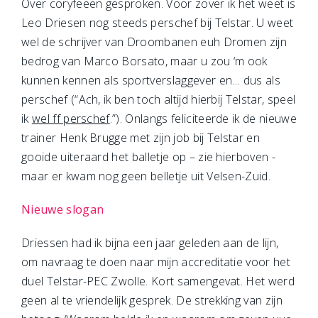
Over coryfeeën gesproken. Voor zover ik het weet is
Leo Driesen nog steeds perschef bij Telstar. U weet
wel de schrijver van Droombanen euh Dromen zijn
bedrog van Marco Borsato, maar u zou ‘m ook
kunnen kennen als sportverslaggever en… dus als
perschef (“Ach, ik ben toch altijd hierbij Telstar, speel
ik
wel ff perschef
.”). Onlangs feliciteerde ik de nieuwe
trainer Henk Brugge met zijn job bij Telstar en
gooide uiteraard het balletje op – zie hierboven -
maar er kwam nog geen belletje uit Velsen-Zuid.
Nieuwe slogan
Driessen had ik bijna een jaar geleden aan de lijn,
om navraag te doen naar mijn accreditatie voor het
duel Telstar-PEC Zwolle. Kort samengevat. Het werd
geen al te vriendelijk gesprek. De strekking van zijn