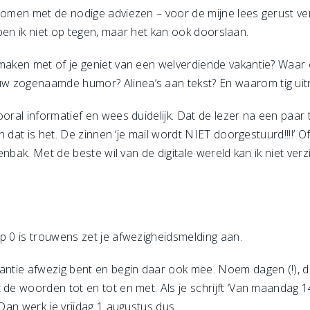
jkomen met de nodige adviezen – voor de mijne lees gerust ve
aar ben ik niet op tegen, maar het kan ook doorslaan.
 maken met of je geniet van een welverdiende vakantie? Waar 
w zogenaamde humor? Alinea’s aan tekst? En waarom tig ui
oral informatief en wees duidelijk. Dat de lezer na een paar t
en dat is het. De zinnen ‘je mail wordt NIET doorgestuurd!!!!’ O
llenbak. Met de beste wil van de digitale wereld kan ik niet v
p 0 is trouwens zet je afwezigheidsmelding aan.
kantie afwezig bent en begin daar ook mee. Noem dagen (!), 
de woorden tot en tot en met. Als je schrijft ‘Van maandag 14 
 Dan werk je vrijdag 1 augustus dus.