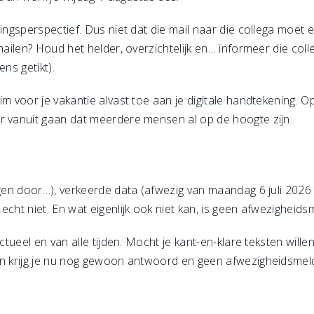
ingsperspectief. Dus niet dat die mail naar die collega moet en 
ailen? Houd het helder, overzichtelijk en… informeer die collega
ens getikt).
im voor je vakantie alvast toe aan je digitale handtekening. O
r vanuit gaan dat meerdere mensen al op de hoogte zijn.
ngen door…), verkeerde data (afwezig van maandag 6 juli 2026 
cht niet. En wat eigenlijk ook niet kan, is geen afwezigheids
ctueel en van alle tijden. Mocht je kant-en-klare teksten wille
Dan krijg je nu nog gewoon antwoord en geen afwezigheidsmel