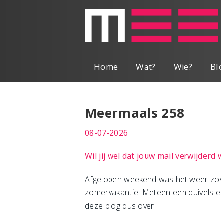
Home
Wat?
Wie?
Bl
Meermaals 258
08-07-2026
Wil jij wel dat jouw mail verwijderd
Afgelopen weekend was het weer zove
zomervakantie. Meteen een duivels en 
deze blog dus over.