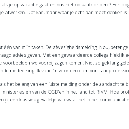
n als je op vakantie gaat en dus niet op kantoor bent? Een o
jstje afwerken. Dat kan, maar waar je echt aan moet denken is
ot één van mijn taken. De afwezigheidsmelding. Nou, beter ge
aagd advies geven. Met een gewaardeerde collega hield ik een
e voorbeelden we voorbij zagen komen. Niet zo gek lang gel
” Einde mededeling. Ik vond ‘m voor een communicatieprofessio
ga’s het belang van een juiste melding onder de aandacht te 
e ministeries en van de GGD’en in het land tot RIVM. Hoe prof
igenlijk een klassiek gevalletje van waar het in het communicati