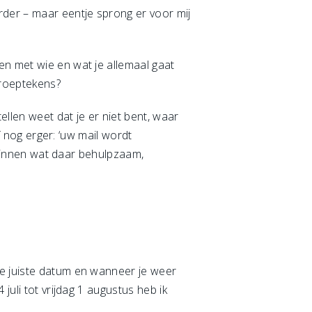
rder – maar eentje sprong er voor mij
en met wie en wat je allemaal gaat
troeptekens?
ellen weet dat je er niet bent, waar
f nog erger: ‘uw mail wordt
erzinnen wat daar behulpzaam,
de juiste datum en wanneer je weer
juli tot vrijdag 1 augustus heb ik