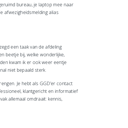
pgeruimd bureau, je laptop mee naar
 je afwezigheidsmelding alias
zegd een taak van de afdeling
 beetje bij, welke wonderlijke,
eden kwam ik er ook weer eentje
nal niet bepaald sterk.
brengen. Je hebt als GGD’er contact
essioneel, klantgericht en informatief
evak allemaal omdraait: kennis,