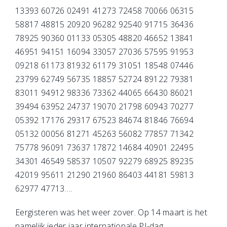
13393 60726 02491 41273 72458 70066 06315
58817 48815 20920 96282 92540 91715 36436
78925 90360 01133 05305 48820 46652 13841
46951 94151 16094 33057 27036 57595 91953
09218 61173 81932 61179 31051 18548 07446
23799 62749 56735 18857 52724 89122 79381
83011 94912 98336 73362 44065 66430 86021
39494 63952 24737 19070 21798 60943 70277
05392 17176 29317 67523 84674 81846 76694
05132 00056 81271 45263 56082 77857 71342
75778 96091 73637 17872 14684 40901 22495
34301 46549 58537 10507 92279 68925 89235
42019 95611 21290 21960 86403 44181 59813
62977 47713….
Eergisteren was het weer zover. Op 14 maart is het
namelijk ieder jaar internationale PI-dag.