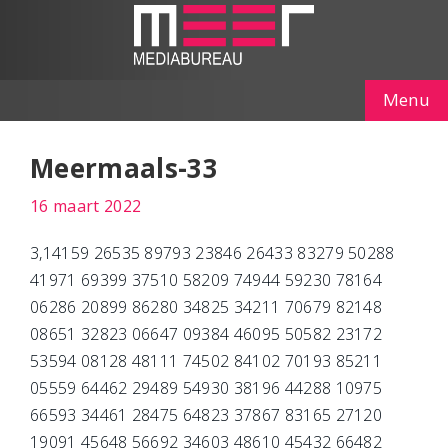
Menu
Meermaals-33
16 maart 2022
3,14159 26535 89793 23846 26433 83279 50288
41971 69399 37510 58209 74944 59230 78164
06286 20899 86280 34825 34211 70679 82148
08651 32823 06647 09384 46095 50582 23172
53594 08128 48111 74502 84102 70193 85211
05559 64462 29489 54930 38196 44288 10975
66593 34461 28475 64823 37867 83165 27120
19091 45648 56692 34603 48610 45432 66482