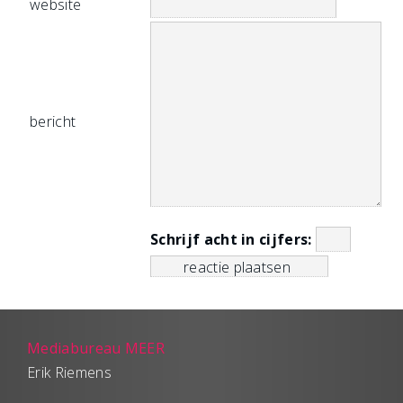
website
bericht
Schrijf acht in cijfers:
Mediabureau MEER
Erik Riemens