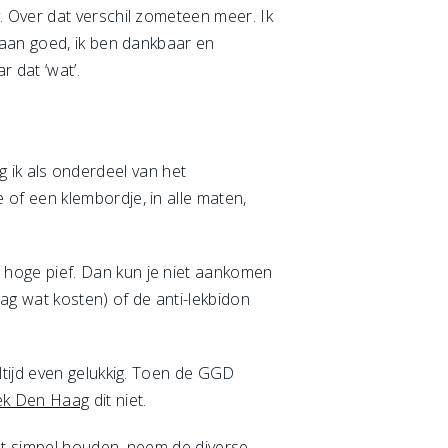
 Over dat verschil zometeen meer. Ik
gaan goed, ik ben dankbaar en
 dat ‘wat’.
eg ik als onderdeel van het
of een klembordje, in alle maten,
hoge pief. Dan kun je niet aankomen
ag wat kosten) of de anti-lekbidon
ltijd even gelukkig. Toen de GGD
tiek Den Haag
dit niet.
et simpel houden, neem de diverse