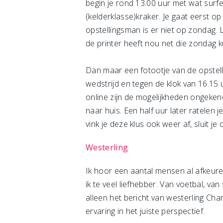
begin je rond 13.00 uur met wat surfen
(kelderklasse)kraker. Je gaat eerst o
opstellingsman is er niet op zondag. L
de printer heeft nou net die zondag k
Dan maar een fotootje van de opstelli
wedstrijd en tegen de klok van 16.15 uu
online zijn de mogelijkheden ongekend
naar huis. Een half uur later ratelen 
vink je deze klus ook weer af, sluit j
Westerling
Ik hoor een aantal mensen al afkeur
ik te veel liefhebber. Van voetbal, va
alleen het bericht van westerling Ch
ervaring in het juiste perspectief.