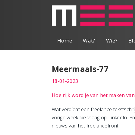
Home
Wat?
Wie?
Bl
Meermaals-77
18-01-2023
Hoe rijk word je van het maken van
Wat verdient een freelance tekstschrij
vorige week die vraag op LinkedIn. En
nieuws van het freelancefront.