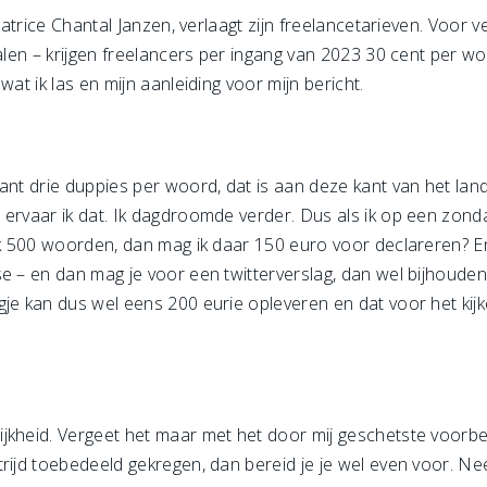
ntatrice Chantal Janzen, verlaagt zijn freelancetarieven. Voor
alen – krijgen freelancers per ingang van 2023 30 cent per wo
wat ik las en mijn aanleiding voor mijn bericht.
nt drie duppies per woord, dat is aan deze kant van het land,
 ervaar ik dat. Ik dagdroomde verder. Dus als ik op een zon
tik 500 woorden, dan mag ik daar 150 euro voor declareren? E
se – en dan mag je voor een twitterverslag, dan wel bijhoude
gje kan dus wel eens 200 eurie opleveren en dat voor het kij
jkheid. Vergeet het maar met het door mij geschetste voorbeel
trijd toebedeeld gekregen, dan bereid je je wel even voor. N