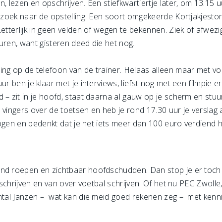
, lezen en opschrijven. Een stiefkwartiertje later, om 13.15 uu
p zoek naar de opstelling. Een soort omgekeerde Kortjakjesto
etterlijk in geen velden of wegen te bekennen. Ziek of afwezig
uren, want gisteren deed die het nog.
ng op de telefoon van de trainer. Helaas alleen maar met voo
r ben je klaar met je interviews, liefst nog met een filmpie er
 – zit in je hoofd, staat daarna al gauw op je scherm en stu
je vingers over de toetsen en heb je rond 17.30 uur je verslag
e ogen en bedenkt dat je net iets meer dan 100 euro verdiend h
end roepen en zichtbaar hoofdschudden. Dan stop je er toch
n schrijven en van over voetbal schrijven. Of het nu PEC Zwolle
antal Janzen – wat kan die meid goed rekenen zeg – met kenni