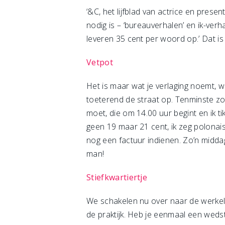
‘&C, het lijfblad van actrice en prese
nodig is – ‘bureauverhalen’ en ik-verh
leveren 35 cent per woord op.’ Dat is 
Vetpot
Het is maar wat je verlaging noemt, wa
toeterend de straat op. Tenminste zo
moet, die om 14.00 uur begint en ik 
geen 19 maar 21 cent, ik zeg polonai
nog een factuur indienen. Zo’n midda
man!
Stiefkwartiertje
We schakelen nu over naar de werkeli
de praktijk. Heb je eenmaal een weds