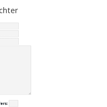
chter
jfers: