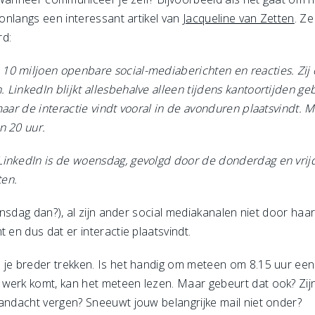
 onlangs een interessant artikel van
Jacqueline van Zetten
. Ze
ord:
0 miljoen openbare social-mediaberichten en reacties. Zij 
 LinkedIn blijkt allesbehalve alleen tijdens kantoortijden g
maar de interactie vindt vooral in de avonduren plaatsvindt.
n 20 uur.
LinkedIn is de woensdag, gevolgd door de donderdag en vri
ten.
dinsdag dan?), al zijn ander social mediakanalen niet door haa
 en dus dat er interactie plaatsvindt.
je breder trekken. Is het handig om meteen om 8.15 uur een bel
werk komt, kan het meteen lezen. Maar gebeurt dat ook? Zijn 
aandacht vergen? Sneeuwt jouw belangrijke mail niet onder?