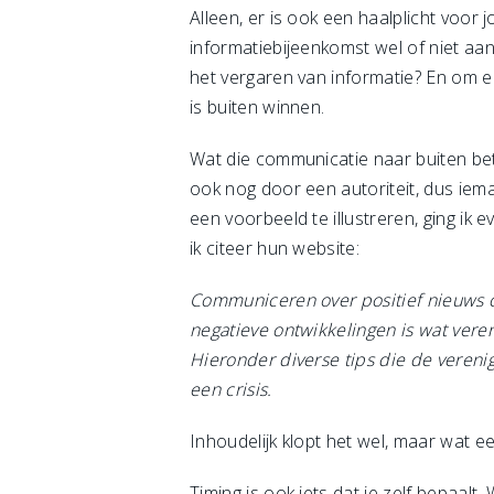
Alleen, er is ook een haalplicht voor 
informatiebijeenkomst wel of niet aan
het vergaren van informatie? En om 
is buiten winnen.
Wat die communicatie naar buiten betref
ook nog door een autoriteit, dus iem
een voorbeeld te illustreren, ging ik
ik citeer hun website:
Communiceren over positief nieuws o
negatieve ontwikkelingen is wat vere
Hieronder diverse tips die de verenig
een crisis.
Inhoudelijk klopt het wel, maar wat 
Timing is ook iets dat je zelf bepaal