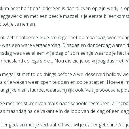
k ‘m beet half tien? Iedereen is dan al even op zijn werk, is o
eggewerkt en met een beetje mazzel is je eerste bijeenkomst
 tot je te nemen.
nt. Zelf hanteerde ik de stelregel niet op maandag, woensda
 was een ware vergaderdag. Dinsdag en donderdag waren de
dag was veelal een vrije dag of zo’n eentje waarop je het lie
verheidsland collega’s die… Nou die zie je op vrijdag dus niet. 
n megalijst met to do things before a welldeserved holiday we
na drie weken weer open te doen en op te starten. Hoeveel mail
angrijke mail stuurde, waarschijnlijk ook. Valt je boodschap d
mee met het sturen van mails naar schooldirecteuren. Zij hebb
 pas maandag na de vakantie in de loop van de dag of een dag 
r gedaan met je verhaal. Of wat wil je dat er gebeurt? Als je 