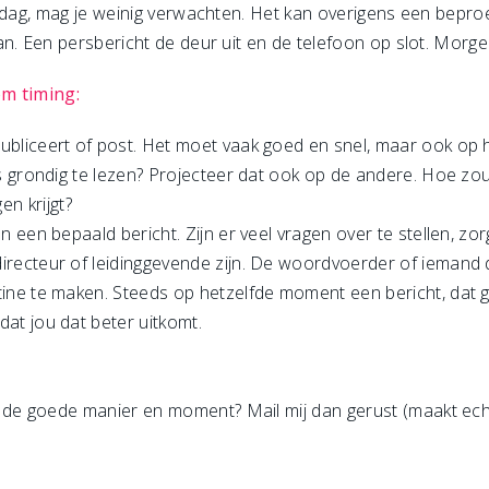
e dag, mag je weinig verwachten. Het kan overigens een bepro
an. Een persbericht de deur uit en de telefoon op slot. Morg
om timing:
ubliceert of post. Het moet vaak goed en snel, maar ook op he
ts grondig te lezen? Projecteer dat ook op de andere. Hoe zou j
n krijgt?
an een bepaald bericht. Zijn er veel vragen over te stellen, 
irecteur of leidinggevende zijn. De woordvoerder of iemand d
tine te maken. Steeds op hetzelfde moment een bericht, dat 
dat jou dat beter uitkomt.
e goede manier en moment? Mail mij dan gerust (maakt echt 