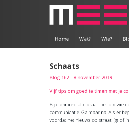
Home
Wat?
Wie?
Bl
Schaats
Blog 162 - 8 november 2019
Vijf tips om goed te timen met je
Bij communicatie draait het om wie c
communicatie. Ga maar na. Als er bepa
voordat het nieuws op straat ligt of 