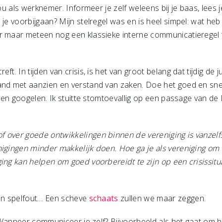
jou als werknemer. Informeer je zelf weleens bij je baas, lees 
 je voorbijgaan? Mijn stelregel was en is heel simpel: wat heb
er maar meteen nog een klassieke interne communicatieregel
t. In tijden van crisis, is het van groot belang dat tijdig de ju
and met aanzien en verstand van zaken. Doe het goed en snel.
 even googelen. Ik stuitte stomtoevallig op een passage van de
f over goede ontwikkelingen binnen de vereniging is vanze
nigingen minder makkelijk doen. Hoe ga je als vereniging om
ing kan helpen om goed voorbereidt te zijn op een crisissitu
een spelfout… Een scheve
schaats
zullen we maar zeggen.
t. Wanneer communiceer je zelf? Bijvoorbeeld als het gaat om 