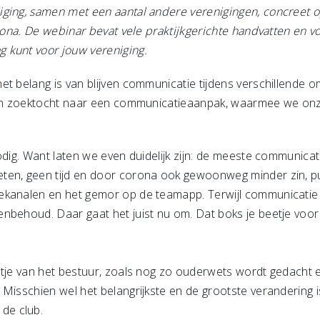
niging, samen met een aantal andere verenigingen, concree
orona. De webinar bevat vele praktijkgerichte handvatten en v
 kunt voor jouw vereniging.
et belang is van blijven communicatie tijdens verschillende 
 een zoektocht naar een communicatieaanpak, waarmee we onz
odig. Want laten we even duidelijk zijn: de meeste communicat
en, geen tijd en door corona ook gewoonweg minder zin, puf
kanalen en het gemor op de teamapp. Terwijl communicatie ju
enbehoud. Daar gaat het juist nu om. Dat boks je beetje voo
ltje van het bestuur, zoals nog zo ouderwets wordt gedacht 
 Misschien wel het belangrijkste en de grootste verandering 
de club.