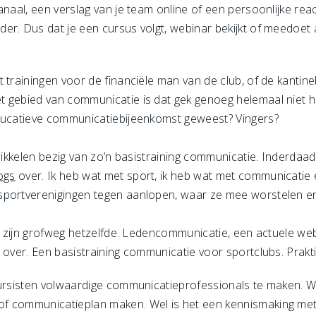
naal, een verslag van je team online of een persoonlijke react
er. Dus dat je een cursus volgt, webinar bekijkt of meedoet
t trainingen voor de financiële man van de club, of de kant
 gebied van communicatie is dat gek genoeg helemaal niet he
educatieve communicatiebijeenkomst geweest? Vingers?
twikkelen bezig van zo’n basistraining communicatie. Inderda
ogs
over. Ik heb wat met sport, ik heb wat met communicatie 
portverenigingen tegen aanlopen, waar ze mee worstelen en 
ub zijn grofweg hetzelfde. Ledencommunicatie, een actuele web
 over. Een basistraining communicatie voor sportclubs. Prakt
 cursisten volwaardige communicatieprofessionals te maken. 
f communicatieplan maken. Wel is het een kennismaking met