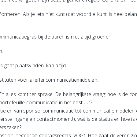
meren. Als je iets niet kunt (dat woordje ‘kunt’ is heel belan
mmunicatiegras bij de buren is niet altijd groener.
n.
gaat plaatsvinden, kan altijd.
tituten voor allerlei communicatiemiddelen.
. En alles komt ter sprake. De belangrijkste vraag: hoe is de 
portefeuille communicatie in het bestuur?
tie en van sponsorcommunicatie tot communicatiemiddelen 
eerste ingang en contactmoment!), wat is de status en hoe is 
erszaken?
enst onlinegedrag, gedragsregels, VOG). Hoe gaat de verenigi