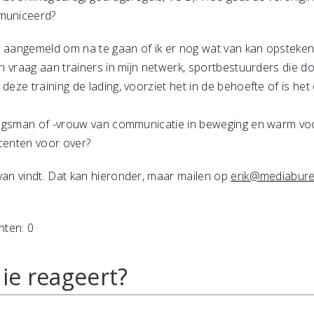
mmuniceerd?
een aangemeld om na te gaan of ik er nog wat van kan opsteke
een vraag aan trainers in mijn netwerk, sportbestuurders die d
 deze training de lading, voorziet het in de behoefte of is he
gingsman of -vrouw van communicatie in beweging en warm voor
 centen voor over?
 van vindt. Dat kan hieronder, maar mailen op
erik@mediabure
hten: 0
ie reageert?