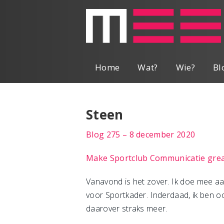
Home
Wat?
Wie?
Bl
Steen
Blog 275 – 8 december 2020
Make Sportclub Communicatie grea
Vanavond is het zover. Ik doe mee a
voor Sportkader. Inderdaad, ik ben o
daarover straks meer.