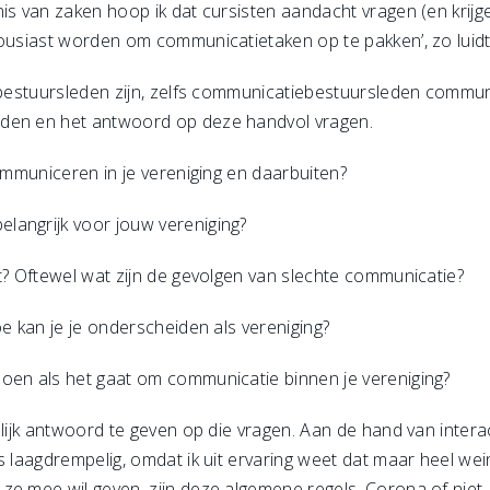
is van zaken hoop ik dat cursisten aandacht vragen (en krijg
ousiast worden om communicatietaken op te pakken’, zo luidt m
k bestuursleden zijn, zelfs communicatiebestuursleden commu
eden en het antwoord op deze handvol vragen.
communiceren in je vereniging en daarbuiten?
langrijk voor jouw vereniging?
t? Oftewel wat zijn de gevolgen van slechte communicatie?
oe kan je je onderscheiden als vereniging?
oen als het gaat om communicatie binnen je vereniging?
elijk antwoord te geven op die vragen. Aan de hand van inter
s laagdrempelig, omdat ik uit ervaring weet dat maar heel wei
ze mee wil geven, zijn deze algemene regels. Corona of niet.