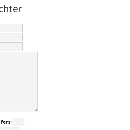
chter
jfers: