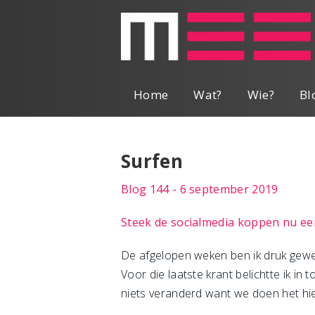
Home
Wat?
Wie?
Bl
Surfen
Blog 144 - 6 september 2019
Steek de socialmedia koppen nu een
De afgelopen weken ben ik druk gewe
Voor die laatste krant belichtte ik in 
niets veranderd want we doen het hier