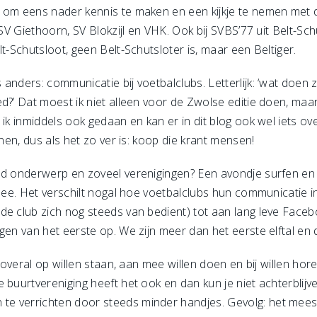
 om eens nader kennis te maken en een kijkje te nemen met de
 SV Giethoorn, SV Blokzijl en VHK. Ook bij SVBS’77 uit Belt-Sc
t-Schutsloot, geen Belt-Schutsloter is, maar een Beltiger.
anders: communicatie bij voetbalclubs. Letterlijk: ‘wat doen 
ed?’ Dat moest ik niet alleen voor de Zwolse editie doen, ma
ik inmiddels ook gedaan en kan er in dit blog ook wel iets over
enen, dus als het zo ver is: koop die krant mensen!
ed onderwerp en zoveel verenigingen? Een avondje surfen en 
 mee. Het verschilt nogal hoe voetbalclubs hun communicatie i
de club zich nog steeds van bedient) tot aan lang leve Faceb
gen van het eerste op. We zijn meer dan het eerste elftal en
s overal op willen staan, aan mee willen doen en bij willen ho
 buurtvereniging heeft het ook en dan kun je niet achterblijv
e verrichten door steeds minder handjes. Gevolg: het meest