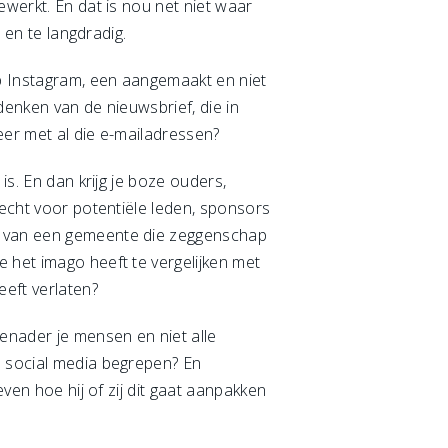
ewerkt. En dat is nou net niet waar
 en te langdradig.
p Instagram, een aangemaakt en niet
denken van de nieuwsbrief, die in
eer met al die e-mailadressen?
is. En dan krijg je boze ouders,
lecht voor potentiële leden, sponsors
en van een gemeente die zeggenschap
 het imago heeft te vergelijken met
eeft verlaten?
benader je mensen en niet alle
n social media begrepen? En
even hoe hij of zij dit gaat aanpakken