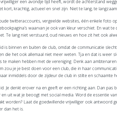
rijwilliger een avondje tijd heeft, wordt de achterstand wegg
 kort, krachtig, actueel en snel zijn. Niet te lang, te langzaam
oude twitteraccounts, vergeelde websites, één enkele foto o
cebookpagina’s waarvan je ook van kleur verschiet. En wat te 
t. Te lang niet verstuurd, oud nieuws en hoe zit het ook alw
eid is binnen en buiten de club, omdat de communicatie slecht 
en die het ook allemaal niet meer weten. Tja en dat is weer s
 iets te maken hebben met de vereniging. Denk aan ambtenar
 zou je je best doen voor een club, die in haar communicatie
aar inmiddels door de zijdeur de club in stilte en schaamte h
d. Je denkt erover na en geeft er een richting aan. Dan pas 
r en uit wat je beoogt met social media. Word de essentie va
maakt worden? Laat de goedwillende vrijwilliger ook antwoord g
r dan het is.