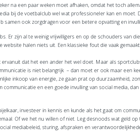
teker na een paar weken moet afhaken, omdat het toch allemaa
 media bij de voetbalclub wel wat professioneler kan en moet.
club samen ook zorgdragen voor een betere opvatting en invull
s. Er zijn al te weinig vrijwilligers en op de schouders van die
 website halen niets uit. Een klassieke fout die vaak gemaak
t ervanuit dat het een ander het wel doet. Maar als sportclub
communicatie is niet belangrijk – dan moet er ook maar een k
ijke inkoop van energie, ze gaan prat op duurzaamheid, zo
m communicatie en een goede invulling van social media, dan
jelkaar, investeer in kennis en kunde als het gaat om commu
al. Of we het nu willen of niet. Leg desnoods wat geld op ta
 social mediabeleid, sturing, afspraken en verantwoordelijkhed