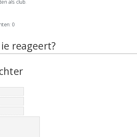
ten als club.
hten: 0
ie reageert?
chter