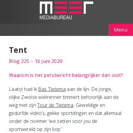
Menu
Tent
Blog 225 – 16 juni 2020
Waarom is het persbericht belangrijker dan ooit?
Laatst had ik
Bas Tietema
aan de lijn. De jonge,
olijke Zwolse wielrenner timmert behoorlijk aan de
weg met zijn
Tour de Tietema
. Geweldige en
gedurfde video’s, gekke sportdingen en dat allemaal
onder de noemer ‘we zetten voor jou de
sportwereld op zijn kop.’