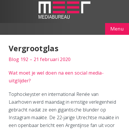
Menu
Vergrootglas
Blog 192 – 21 februari 2020
Wat moet je wel doen na een social media-
uitglijder?
Tophockeyster en international Renée van
Laarhoven werd maandag in ernstige verlegenheid
gebracht nadat ze een gigantische blunder op
Instagram maakte. De 22-jarige Utrechtse maakte in
een openbaar bericht een Argentijnse fan uit voor