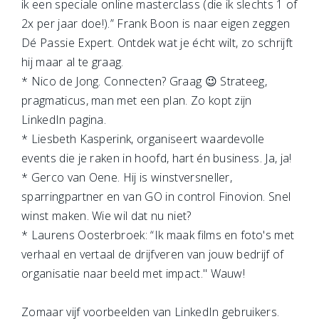
ik een speciale online masterclass (die ik slechts 1 of
2x per jaar doe!).” Frank Boon is naar eigen zeggen
Dé Passie Expert. Ontdek wat je écht wilt, zo schrijft
hij maar al te graag.
* Nico de Jong. Connecten? Graag 😉 Strateeg,
pragmaticus, man met een plan. Zo kopt zijn
LinkedIn pagina.
* Liesbeth Kasperink, organiseert waardevolle
events die je raken in hoofd, hart én business. Ja, ja!
* Gerco van Oene. Hij is winstversneller,
sparringpartner en van GO in control Finovion. Snel
winst maken. Wie wil dat nu niet?
* Laurens Oosterbroek: “Ik maak films en foto's met
verhaal en vertaal de drijfveren van jouw bedrijf of
organisatie naar beeld met impact." Wauw!
Zomaar vijf voorbeelden van LinkedIn gebruikers.