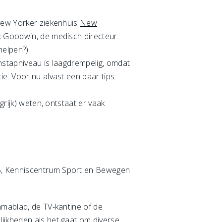
 New Yorker ziekenhuis
New
ax Goodwin, de medisch directeur.
 helpen?)
instapniveau is laagdrempelig, omdat
e. Voor nu alvast een paar tips:
grijk) weten, ontstaat er vaak
VB, Kenniscentrum Sport en Bewegen
mmablad, de TV-kantine of de
ijkheden als het gaat om diverse