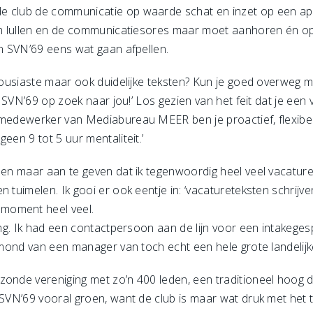
 club de communicatie op waarde schat en inzet op een apart
kan lullen en de communicatiesores maar moet aanhoren én oplo
an SVN’69 eens wat gaan afpellen.
thousiaste maar ook duidelijke teksten? Kun je goed overweg 
ij SVN’69 op zoek naar jou!’ Los gezien van het feit dat je ee
 medewerker van Mediabureau MEER ben je proactief, flexibel
een 9 tot 5 uur mentaliteit.’
een maar aan te geven dat ik tegenwoordig heel veel vacaturete
 tuimelen. Ik gooi er ook eentje in: ‘vacatureteksten schrijve
moment heel veel.
ling. Ik had een contactpersoon aan de lijn voor een intakege
e mond van een manager van toch echt een hele grote landelijk
onde vereniging met zo’n 400 leden, een traditioneel hoog do
 SVN’69 vooral groen, want de club is maar wat druk met het 