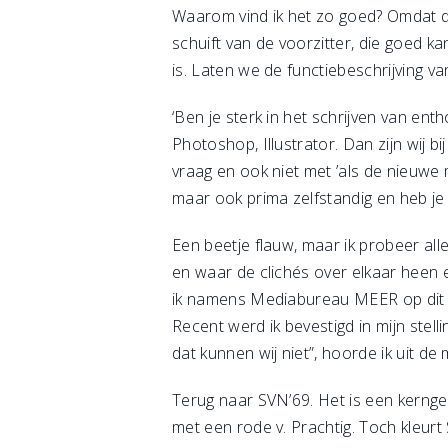
Waarom vind ik het zo goed? Omdat de
schuift van de voorzitter, die goed 
is. Laten we de functiebeschrijving v
‘Ben je sterk in het schrijven van en
Photoshop, Illustrator. Dan zijn wij b
vraag en ook niet met ’als de nieuwe
maar ook prima zelfstandig en heb je g
Een beetje flauw, maar ik probeer all
en waar de clichés over elkaar heen en
ik namens Mediabureau MEER op dit 
Recent werd ik bevestigd in mijn stel
dat kunnen wij niet”, hoorde ik uit d
Terug naar SVN’69. Het is een kerngez
met een rode v. Prachtig. Toch kleurt