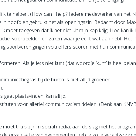
gelijk te helpen. (How can I help? Iedere medewerker van het
it zijn hoofd en gebruikt het als openingszin. Bedacht door M
ik moet toegeven dat ik het niet uit mijn kop krijg. Hoe kan ik
ractie, voorbeelden en zaken waar je echt wat aan hebt. Het 
inig sportverenigingen voltreffers scoren met hun communicati
meren. Als je iets niet kunt (dat woordje ‘kunt’ is heel belan
mmunicatiegras bij de buren is niet altijd groener.
n.
gaat plaatsvinden, kan altijd.
stituten voor allerlei communicatiemiddelen. (Denk aan KN
 moet thuis zijn in social media, aan de slag met het progra
e de organisatie van evenementen, heb je zo je verantwoordel