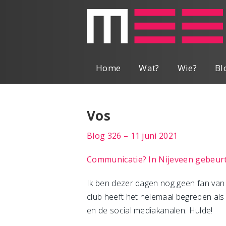
Home
Wat?
Wie?
Bl
Vos
Blog 326 – 11 juni 2021
Communicatie? In Nijeveen gebeurt
Ik ben dezer dagen nog geen fan van
club heeft het helemaal begrepen als
en de social mediakanalen. Hulde!