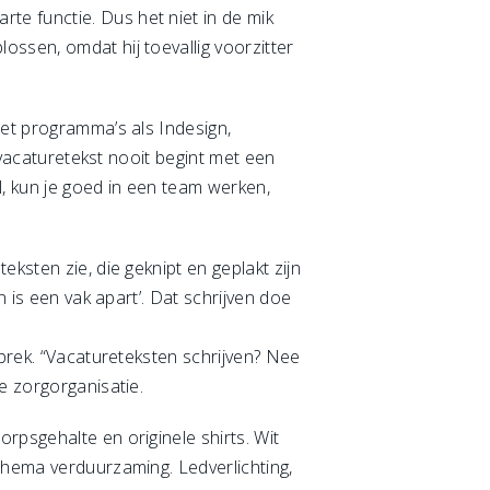
e functie. Dus het niet in de mik
ssen, omdat hij toevallig voorzitter
met programma’s als Indesign,
n vacaturetekst nooit begint met een
, kun je goed in een team werken,
ksten zie, die geknipt en geplakt zijn
n is een vak apart’. Dat schrijven doe
sprek. “Vacatureteksten schrijven? Nee
e zorgorganisatie.
rpsgehalte en originele shirts. Wit
thema verduurzaming. Ledverlichting,