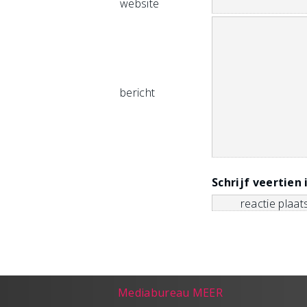
website
bericht
Schrijf veertien 
Mediabureau MEER