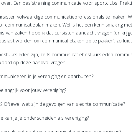
 over. Een basistraining communicatie voor sportclubs. Prakt
 cursisten volwaardige communicatieprofessionals te maken. 
f communicatieplan maken. Wel is het een kennismaking met
is van zaken hoop ik dat cursisten aandacht vragen (en krijg
ousiast worden om communicatietaken op te pakken’, zo luidt m
k bestuursleden zijn, zelfs communicatiebestuursleden commu
woord op deze handvol vragen.
communiceren in je vereniging en daarbuiten?
langrijk voor jouw vereniging?
t? Oftewel wat zijn de gevolgen van slechte communicatie?
oe kan je je onderscheiden als vereniging?
oen als het gaat om communicatie binnen je vereniging?