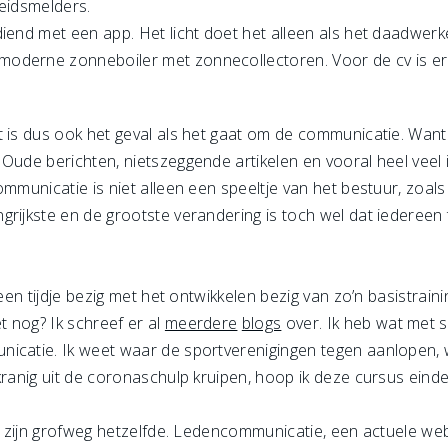
heidsmelders.
iend met een app. Het licht doet het alleen als het daadwerkel
oderne zonneboiler met zonnecollectoren. Voor de cv is e
 is dus ook het geval als het gaat om de communicatie. Want 
ude berichten, nietszeggende artikelen en vooral heel veel inf
communicatie is niet alleen een speeltje van het bestuur, zo
ngrijkste en de grootste verandering is toch wel dat ieder
 een tijdje bezig met het ontwikkelen bezig van zo’n basistra
 nog? Ik schreef er al
meerdere
blogs
over. Ik heb wat met 
nicatie. Ik weet waar de sportverenigingen tegen aanlopen,
kranig uit de coronaschulp kruipen, hoop ik deze cursus eindel
ub zijn grofweg hetzelfde. Ledencommunicatie, een actuele web