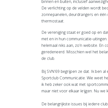
binnen en buiten, inclusief aanwezig
De verlichting op de velden wordt bed
zonnepanelen, deurdrangers en één m
thermostaat.
De vereniging staat er goed op en dat
met en in hun communicatie-uitingen. O
helemaal niks aan, zo’n website. En 
geredeneerd. Misschien wel het bela
de club.
Bij SVN’69 begrijpen ze dat. Ik ben al
Sportclub Communicatie. Wie weet het
ik heb zeker ook wat met sportcommu
maar niet voor elkaar krijgen. Nu we 
De belangrijkste issues bij iedere cl