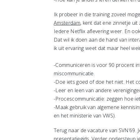
Ik probeer in die training zoveel mo
Amsterdam
, kent dat ene zinnetje u
Iedere Netflix aflevering weer. En ook 
Dat wil ik doen aan de hand van inte
ik uit ervaring weet dat maar heel we
-Communiceren is voor 90 procent infor
miscommunicatie.
-Doe iets goed of doe het niet. Het co
-Leer en leen van andere vereniginge
-Procescommunicatie: zeggen hoe iets 
-Maak gebruik van algemene kennisin
en het ministerie van VWS).
Terug naar de vacature van SVN’69. Je
presentatiegids. Verder ondersteun j