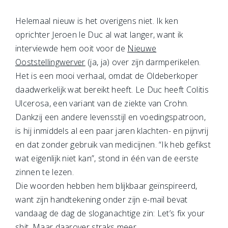
Helemaal nieuw is het overigens niet. Ik ken
oprichter Jeroen le Duc al wat langer, want ik
interviewde hem ooit voor de
Nieuwe
Ooststellingwerver
(ja, ja) over zijn darmperikelen.
Het is een mooi verhaal, omdat de Oldeberkoper
daadwerkelijk wat bereikt heeft. Le Duc heeft Colitis
Ulcerosa, een variant van de ziekte van Crohn.
Dankzij een andere levensstijl en voedingspatroon,
is hij inmiddels al een paar jaren klachten- en pijnvrij
en dat zonder gebruik van medicijnen. “Ik heb gefikst
wat eigenlijk niet kan”, stond in één van de eerste
zinnen te lezen.
Die woorden hebben hem blijkbaar geïnspireerd,
want zijn handtekening onder zijn e-mail bevat
vandaag de dag de sloganachtige zin: Let’s fix your
shit. Maar daarover straks meer.