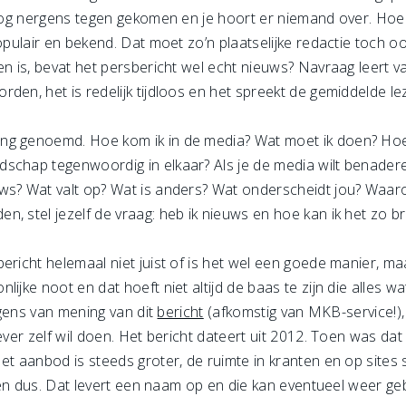
t nog nergens tegen gekomen en je hoort er niemand over. Ho
populair en bekend. Dat moet zo’n plaatselijke redactie toch o
en is, bevat het persbericht wel echt nieuws? Navraag leert va
en, het is redelijk tijdloos en het spreekt de gemiddelde lez
g genoemd. Hoe kom ik in de media? Wat moet ik doen? Hoe do
schap tegenwoordig in elkaar? Als je de media wilt benadere
ws? Wat valt op? Wat is anders? Wat onderscheidt jou? Waar
, stel jezelf de vraag: heb ik nieuws en hoe kan ik het zo b
bericht helemaal niet juist of is het wel een goede manier, 
lijke noot en dat hoeft niet altijd de baas te zijn die alles 
rigens van mening van dit
bericht
(afkomstig van MKB-service!), 
ever zelf wil doen. Het bericht dateert uit 2012. Toen was da
et aanbod is steeds groter, de ruimte in kranten en op sites
taten dus. Dat levert een naam op en die kan eventueel weer g