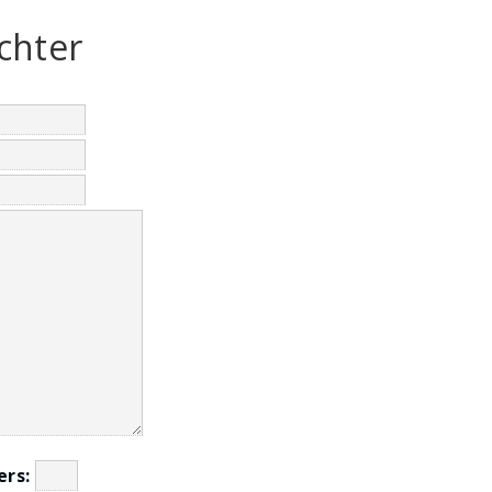
chter
fers: