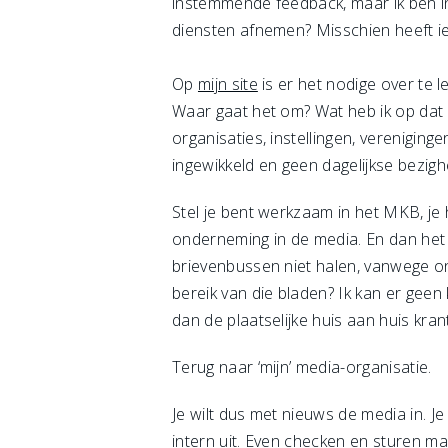
instemmende feedback, maar ik ben in 
diensten afnemen? Misschien heeft ie
Op
mijn site
is er het nodige over te l
Waar gaat het om? Wat heb ik op dat 
organisaties, instellingen, vereniging
ingewikkeld en geen dagelijkse bezigh
Stel je bent werkzaam in het MKB, je h
onderneming in de media. En dan het l
brievenbussen niet halen, vanwege on
bereik van die bladen? Ik kan er geen 
dan de plaatselijke huis aan huis krant
Terug naar ‘mijn’ media-organisatie.
Je wilt dus met nieuws de media in. 
intern uit. Even checken en sturen m