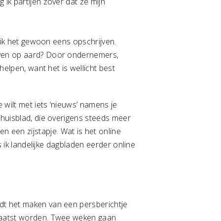
 ik partijen zover dat ze mijn
t ik het gewoon eens opschrijven.
ijven op aard? Door ondernemers,
helpen, want het is wellicht best
 wilt met iets ‘nieuws’ namens je
 huisblad, die overigens steeds meer
 een zijstapje. Wat is het online
s ik landelijke dagbladen eerder online
edt het maken van een persberichtje
plaatst worden. Twee weken gaan