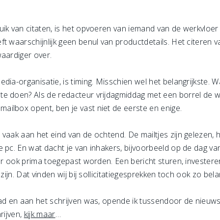
ik van citaten, is het opvoeren van iemand van de werkvloer 
ft waarschijnlijk geen benul van productdetails. Het citeren
waardiger over.
dia-organisatie, is timing. Misschien wel het belangrijkste. W
e doen? Als de redacteur vrijdagmiddag met een borrel de w
ilbox opent, ben je vast niet de eerste en enige.
vaak aan het eind van de ochtend. De mailtjes zijn gelezen, he
 pc. En wat dacht je van inhakers, bijvoorbeeld op de dag va
ier ook prima toegepast worden. Een bericht sturen, investere
zijn. Dat vinden wij bij sollicitatiegesprekken toch ook zo bela
had en aan het schrijven was, opende ik tussendoor de nieuws
rijven,
kijk maar
…