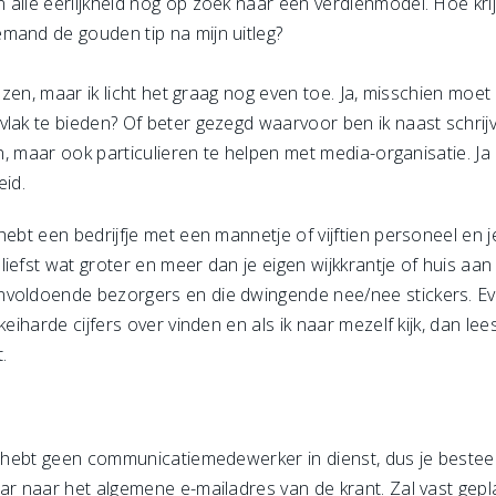
alle eerlijkheid nog op zoek naar een verdienmodel. Hoe krijg
mand de gouden tip na mijn uitleg?
ezen, maar ik licht het graag nog even toe. Ja, misschien moe
vlak te bieden? Of beter gezegd waarvoor ben ik naast schr
en, maar ook particulieren te helpen met media-organisatie. Ja 
eid.
ebt een bedrijfje met een mannetje of vijftien personeel en je
iefst wat groter en meer dan je eigen wijkkrantje of huis aan
voldoende bezorgers en die dwingende nee/nee stickers. Even
keiharde cijfers over vinden en als ik naar mezelf kijk, dan lee
.
Je hebt geen communicatiemedewerker in dienst, dus je beste
aar naar het algemene e-mailadres van de krant. Zal vast ge