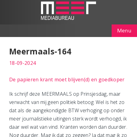
Menu
Meermaals-164
18-09-2024
De papieren krant moet blijven(d) en goedkoper
Ik schrijf deze MEERMAALS op Prinsjesdag, maar
verwacht van mij geen politiek betoog. Wel is het zo
dat als de aangekondigde BTW verhoging op onder
meer journalistieke uitingen sterk wordt verhoogd, ik
daar wel wat van vind. Kranten worden dan duurder.
Nog duurder. Mag ik dat zo zeggen? Ja dat mag ik zo