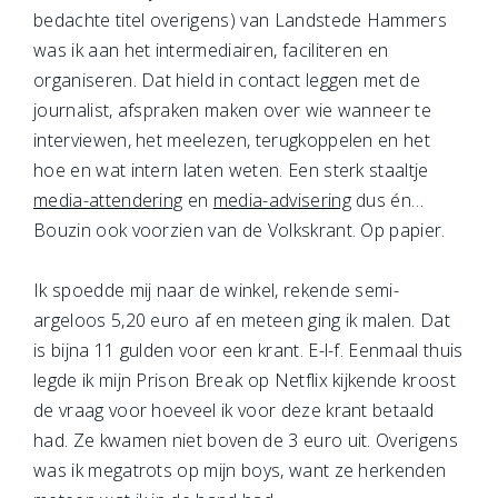
bedachte titel overigens) van Landstede Hammers
was ik aan het intermediairen, faciliteren en
organiseren. Dat hield in contact leggen met de
journalist, afspraken maken over wie wanneer te
interviewen, het meelezen, terugkoppelen en het
hoe en wat intern laten weten. Een sterk staaltje
media-attendering
en
media-advisering
dus én…
Bouzin ook voorzien van de Volkskrant. Op papier.
Ik spoedde mij naar de winkel, rekende semi-
argeloos 5,20 euro af en meteen ging ik malen. Dat
is bijna 11 gulden voor een krant. E-l-f. Eenmaal thuis
legde ik mijn Prison Break op Netflix kijkende kroost
de vraag voor hoeveel ik voor deze krant betaald
had. Ze kwamen niet boven de 3 euro uit. Overigens
was ik megatrots op mijn boys, want ze herkenden