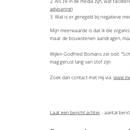
2. Als ze in de media zijn, wat facil
advisering
)
3. Wat is er geregeld bij negatieve m
Mijn meerwaarde is dat ik die organis
maar de bouwstenen aandragen, maa
Wijlen Godfried Bomans zei ooit: ‘’Sc
mag gerust lang van stof zijn.
Zoek dan contact met mij via:
www.me
Laat een bericht achter
- aantal beric