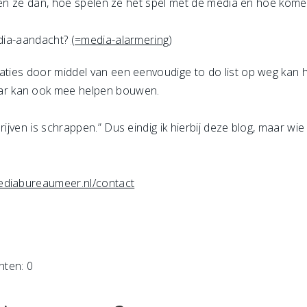
iteren ze dan, hoe spelen ze het spel met de media en hoe ko
edia-aandacht?
(=media-alarmering
)
aties door middel van een eenvoudige to do list op weg kan he
r kan ook mee helpen bouwen.
hrijven is schrappen.” Dus eindig ik hierbij deze blog, maar w
diabureaumeer.nl/contact
hten: 0