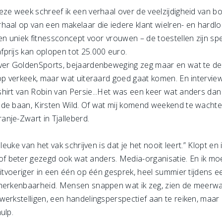
eze week schreef ik een verhaal over de veelzijdigheid van b
haal op van een makelaar die iedere klant wielren- en hardl
en uniek fitnessconcept voor vrouwen – de toestellen zijn sp
prijs kan oplopen tot 25.000 euro.
over GoldenSports, bejaardenbeweging zeg maar en wat te de
 op verkeek, maar wat uiteraard goed gaat komen. En intervi
hirt van Robin van Persie...Het was een keer wat anders dan
de baan, Kirsten Wild. Of wat mij komend weekend te wachten
nje-Zwart in Tjalleberd.
leuke van het vak schrijven is dat je het nooit leert.” Klopt e
beter gezegd ook wat anders. Media-organisatie. En ik moet 
uitvoeriger in een één op één gesprek, heel summier tijdens ee
 herkenbaarheid. Mensen snappen wat ik zeg, zien de meerwaa
rkstelligen, een handelingsperspectief aan te reiken, maar dat i
ulp.