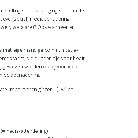
instellingen en verenigingen om in de
tieve (social) mediabenadering,
ouwen, webcare)? Ook wanneer er
ties met eigenhandige communicatie-
ergebracht, die er geen tijd voor heeft
 zij gewezen worden op bijvoorbeeld
e mediabenadering.
teursportverenigingen (!), willen
?
(=media-attendering
)