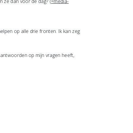
men ze dan voor de dag?
(=media-
lpen op alle drie fronten. Ik kan zeg
ie antwoorden op mijn vragen heeft,