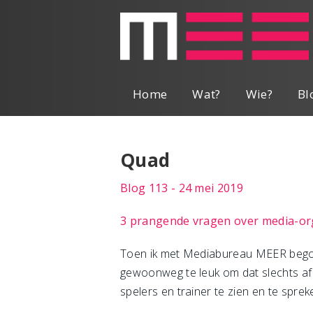
Home
Wat?
Wie?
Bl
Quad
Blog 113 - 24 mei 2019
3 prangende vragen over media-or
Toen ik met Mediabureau MEER begon, w
gewoonweg te leuk om dat slechts af 
spelers en trainer te zien en te sprek