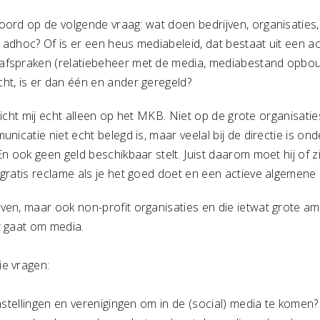
ord op de volgende vraag: wat doen bedrijven, organisaties, 
adhoc? Of is er een heus mediabeleid, dat bestaat uit een ac
-afspraken (relatiebeheer met de media, mediabestand opb
ht, is er dan één en ander geregeld?
Ik richt mij echt alleen op het MKB. Niet op de grote organisa
nicatie niet echt belegd is, maar veelal bij de directie is ond
En ook geen geld beschikbaar stelt. Juist daarom moet hij of
 gratis reclame als je het goed doet en een actieve algemen
en, maar ook non-profit organisaties en die ietwat grote ama
t gaat om media.
ie vragen:
instellingen en verenigingen om in de (social) media te komen