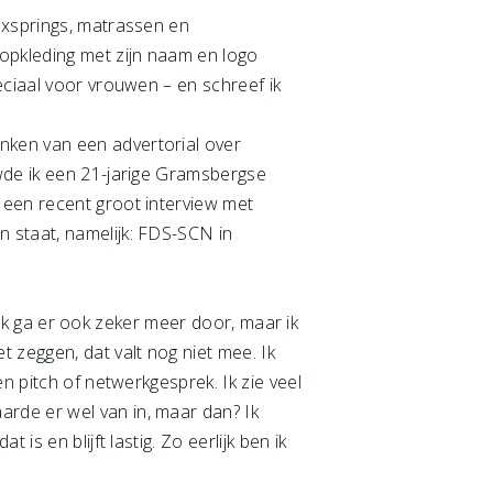
oxsprings, matrassen en
oopkleding met zijn naam en logo
eciaal voor vrouwen – en schreef ik
nken van een advertorial over
ewde ik een 21-jarige Gramsbergse
 een recent groot interview met
 staat, namelijk: FDS-SCN in
n ik ga er ook zeker meer door, maar ik
zeggen, dat valt nog niet mee. Ik
n pitch of netwerkgesprek. Ik zie veel
rde er wel van in, maar dan? Ik
s en blijft lastig. Zo eerlijk ben ik